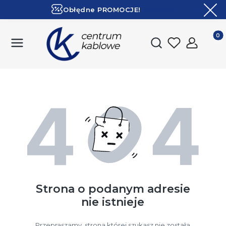
Obłędne PROMOCJE!
ZOBACZ
Ekspresowa dostawa!
Produk
Otwórz wyszukiwark
Strona o podanym adresie
nie istnieje
Przepraszamy, strona której szukasz nie została