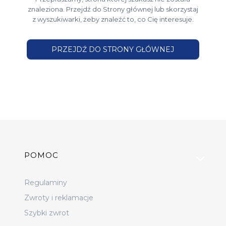
znaleziona. Przejdź do Strony głównej lub skorzystaj
z wyszukiwarki, żeby znaleźć to, co Cię interesuje.
PRZEJDŹ DO STRONY GŁÓWNEJ
Linki w stopce
POMOC
Regulaminy
Zwroty i reklamacje
Szybki zwrot