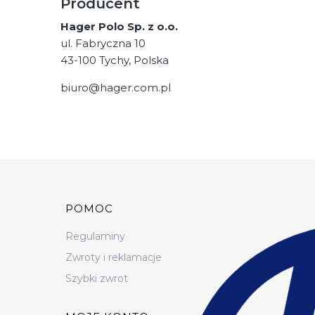
Producent
Hager Polo Sp. z o.o.
ul. Fabryczna 10
43-100 Tychy, Polska
biuro@hager.com.pl
Linki w stopce
POMOC
Regulaminy
Zwroty i reklamacje
Szybki zwrot