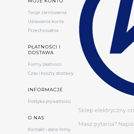
MOJE KONTO
Twoje zamówienia
Ustawienia konta
Przechowalnia
PŁATNOŚCI I
DOSTAWA
Formy płatności
Czas i koszty dostawy
INFORMACJE
Polityka prywatności
Sklep elektryczny on
O NAS
Masz pytania? Napis
Kontakt i dane firmy