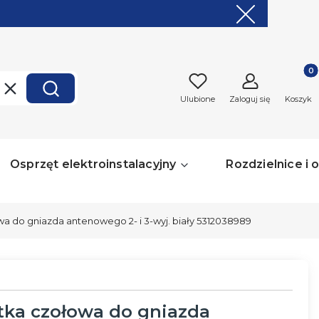
Produk
Wyczyść
Szukaj
Ulubione
Zaloguj się
Koszyk
Osprzęt elektroinstalacyjny
Rozdzielnice i
wa do gniazda antenowego 2- i 3-wyj. biały 5312038989
tka czołowa do gniazda