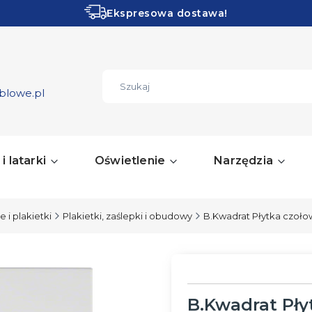
Ekspresowa dostawa!
Obłędne PROMOCJE!
ZOBACZ
blowe.pl
i latarki
Oświetlenie
Narzędzia
 i plakietki
Plakietki, zaślepki i obudowy
B.Kwadrat Płytka czoło
B.Kwadrat Pły