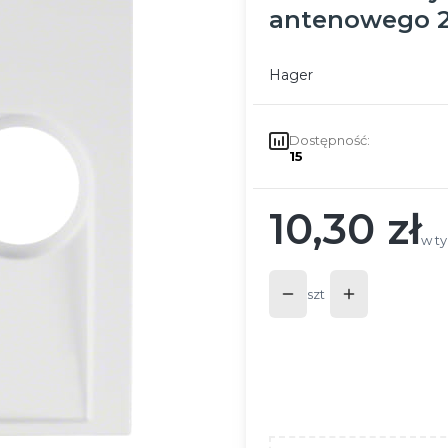
antenowego 2-
Hager
Dostępność:
15
10,30 zł
Cena
w t
w t
szt