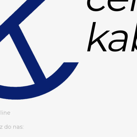
line
z do nas: