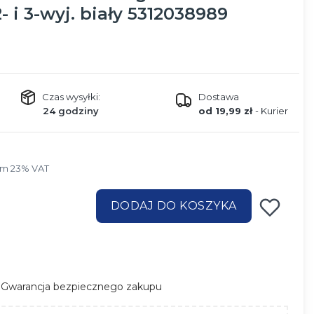
 i 3-wyj. biały 5312038989
Czas wysyłki:
Dostawa
24 godziny
od 19,99 zł
- Kurier
ym 23% VAT
ym
23%
VAT
DODAJ DO KOSZYKA
Gwarancja bezpiecznego zakupu