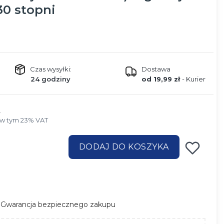
30 stopni
Czas wysyłki:
Dostawa
24 godziny
od 19,99 zł
- Kurier
w tym 23% VAT
w tym
23%
VAT
DODAJ DO KOSZYKA
Gwarancja bezpiecznego zakupu