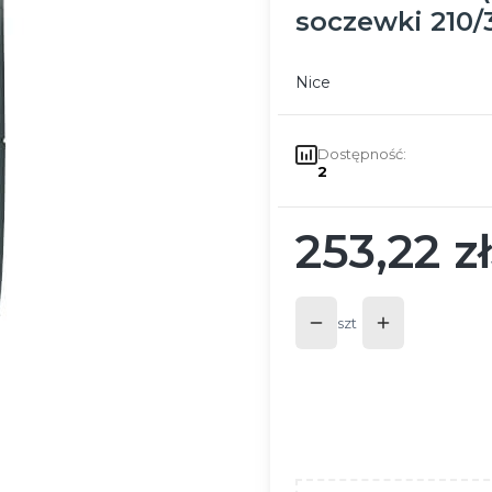
soczewki 210/
Nice
Dostępność:
2
253,22 zł
Cena
szt