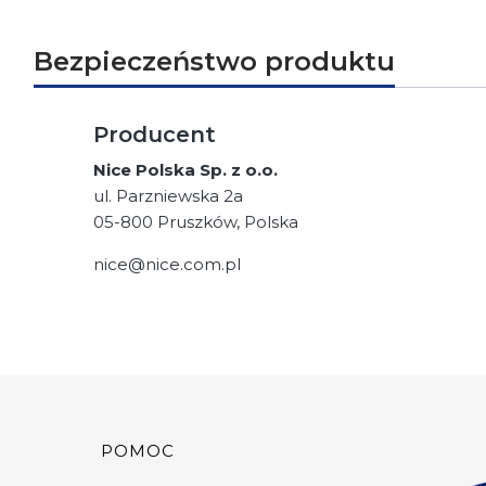
Bezpieczeństwo produktu
Producent
Nice Polska Sp. z o.o.
ul. Parzniewska 2a
05-800 Pruszków, Polska
nice@nice.com.pl
Linki w stopce
POMOC