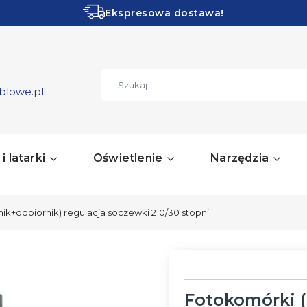
Ekspresowa dostawa!
Obłędne PROMOCJE!
ZOBACZ
blowe.pl
i latarki
Oświetlenie
Narzędzia
ik+odbiornik) regulacja soczewki 210/30 stopni
Fotokomórki (