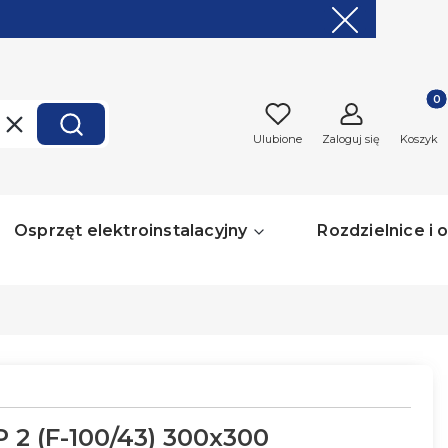
Produk
Wyczyść
Szukaj
Ulubione
Zaloguj się
Koszyk
Osprzęt elektroinstalacyjny
Rozdzielnice i
2 (F-100/43) 300x300