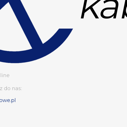
line
z do nas:
owe.pl