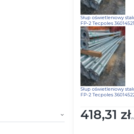
Słup oświetleniowy sta
FP-2 Tecpoles 3601452
Słup oświetleniowy sta
FP-2 Tecpoles 3601452
418,31 zł
Cena
w
w