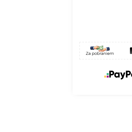
 F80V – F200V
 dla słupów
ent możemy pokryć
aną asfaltową
my EN 206. Pełen
ie z obowiązującymi
encie Styrobud, to
ysoką wytrzymałość.