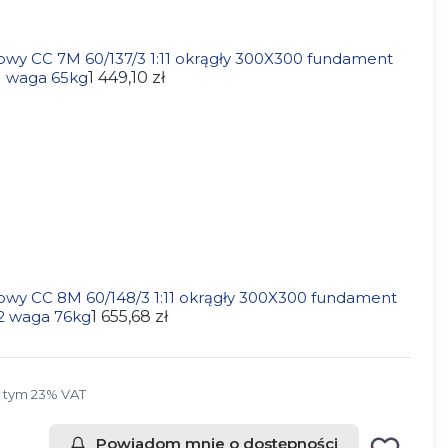
lowy CC 7M 60/137/3 1:11 okrągły 300X300 fundament
1 waga 65kg
1 449,10 zł
lowy CC 8M 60/148/3 1:11 okrągły 300X300 fundament
2 waga 76kg
1 655,68 zł
 tym 23% VAT
 tym
23%
VAT
Powiadom mnie o dostępności