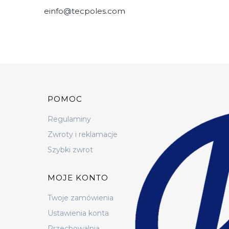
einfo@tecpoles.com
Linki w stopce
POMOC
Regulaminy
Zwroty i reklamacje
Szybki zwrot
MOJE KONTO
Twoje zamówienia
Ustawienia konta
Przechowalnia