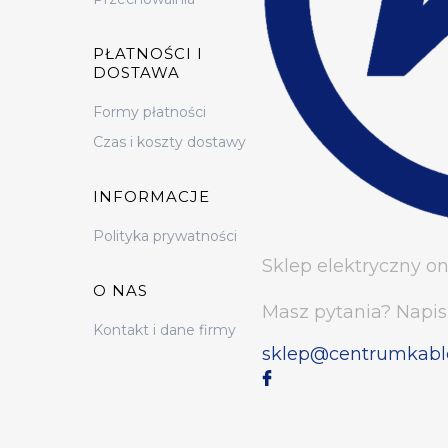
PŁATNOŚCI I
DOSTAWA
Formy płatności
Czas i koszty dostawy
INFORMACJE
Polityka prywatności
Sklep elektryczny on
O NAS
Masz pytania? Napis
Kontakt i dane firmy
sklep@centrumkabl