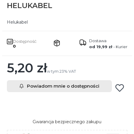
HELUKABEL
Helukabel
Dostawa
Dostępność:
0
od 19,99 zł
- Kurier
5,20 zł
Cena
w tym 23% VAT
w tym
23%
VAT
Powiadom mnie o dostępności
Gwarancja bezpiecznego zakupu