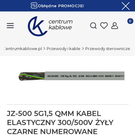
Obłędne PROMOCJE!
ZOBACZ
Ekspresowa dostawa!
Produk
Otwórz wyszukiwark
Centrumkablowe.pl
Przewody i kable
Przewody sterownicze
JZ-500 5G1,5 QMM KABEL
ELASTYCZNY 300/500V ŻYŁY
CZARNE NUMEROWANE