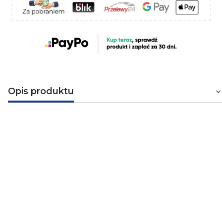
Opis produktu
JZ-500 5G1,5 QMM KABEL
ELASTYCZNY 300/500V ŻYŁY
CZARNE NUMEROWANE
Przewód sterowniczy PVC - JZ-500 5x1,5 mm².
Elastyczny przewód z numerowanymi żyłami,
metrowany. Jest stosowany przy średnich obciążeniach
mechanicznych dla połączeń elastycznych, w układach