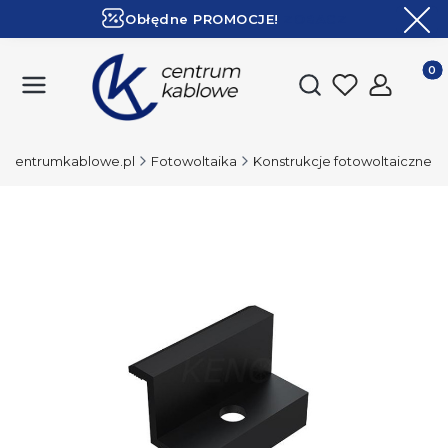
Obłędne PROMOCJE!
ZOBACZ
Ekspresowa dostawa!
Produk
Otwórz wyszukiwark
Centrumkablowe.pl
Fotowoltaika
Konstrukcje fotowoltaiczne