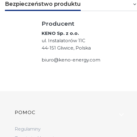
Bezpieczeństwo produktu
Producent
KENO Sp. z o.o.
ul. Instalatorów 11C
44-151 Gliwice, Polska
biuro@keno-energy.com
Linki w stopce
POMOC
Regulaminy