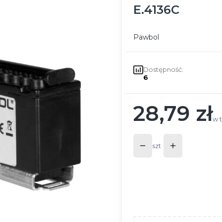
E.4136C
Pawbol
Dostępność:
6
28,79 zł
Cena
w 
w 
szt