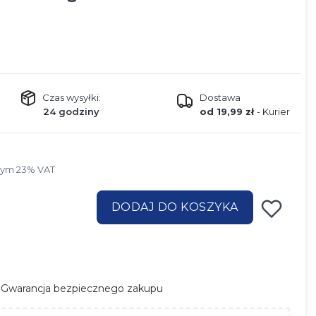
Czas wysyłki:
Dostawa
24 godziny
od 19,99 zł
- Kurier
tym 23% VAT
tym
23%
VAT
DODAJ DO KOSZYKA
Gwarancja bezpiecznego zakupu