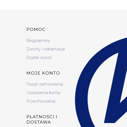
Linki w stopce
POMOC
Regulaminy
Zwroty i reklamacje
Szybki zwrot
MOJE KONTO
Twoje zamówienia
Ustawienia konta
Przechowalnia
PŁATNOŚCI I
DOSTAWA