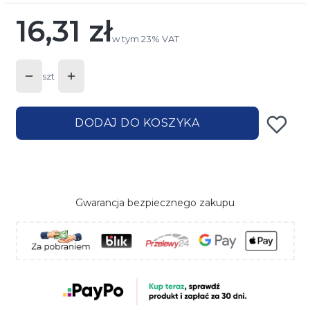
16,31 zł
Cena
w tym 23% VAT
w tym
23%
VAT
szt
DODAJ DO KOSZYKA
Gwarancja bezpiecznego zakupu