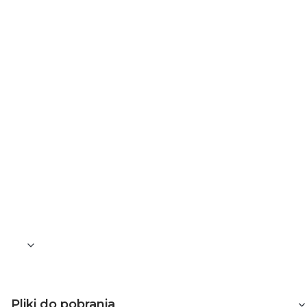
Numer RAL (zbliżony)
9006
Podświetlenie
Opcjonalne
Funkcja podświetlenia
Inne
Rodzaj podświetlenia
Niedołączony
Stopień ochrony (IP)
IP20
Pliki do pobrania