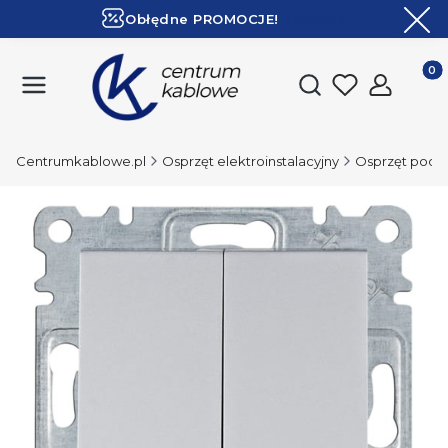
Obłędne PROMOCJE!
ZOBACZ
Ekspresowa dostawa!
Produk
Otwórz wyszukiwark
Centrumkablowe.pl
Osprzęt elektroinstalacyjny
Osprzęt podt