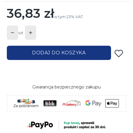
36,83 zł
Cena
w tym 23% VAT
w tym
23%
VAT
szt
DODAJ DO KOSZYKA
Gwarancja bezpiecznego zakupu