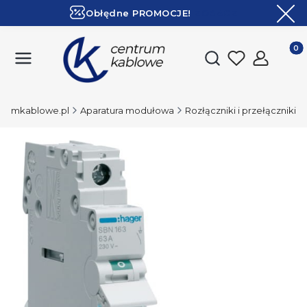
Obłędne PROMOCJE!
ZOBACZ
Ekspresowa dostawa!
Produk
Otwórz wyszukiwark
trumkablowe.pl
Aparatura modułowa
Rozłączniki i przełączniki