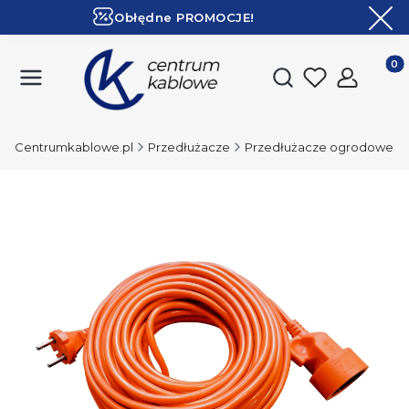
Obłędne PROMOCJE!
ZOBACZ
Ekspresowa dostawa!
Produk
Otwórz wyszukiwark
Centrumkablowe.pl
Przedłużacze
Przedłużacze ogrodowe