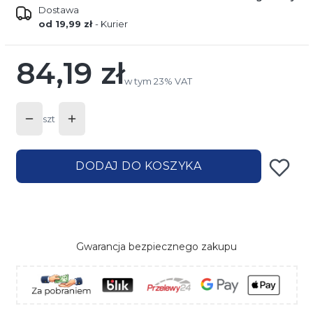
Dostawa
od 19,99 zł
- Kurier
84,19 zł
Cena
w tym 23% VAT
w tym
23%
VAT
szt
DODAJ DO KOSZYKA
Gwarancja bezpiecznego zakupu