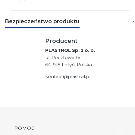
Bezpieczeństwo produktu
Producent
PLASTROL Sp. z o. o.
ul. Pocztowa 16
64-918 Lotyń, Polska
kontakt@plastrol.pl
Linki w stopce
POMOC