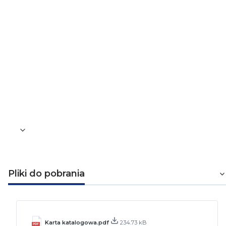
IP20
Uziemienie
Tak
Do użytku
Zewnętrznego i wewnętrznego
Waga [kg]
1,52
Pliki do pobrania
Karta katalogowa.pdf
234.73 kB