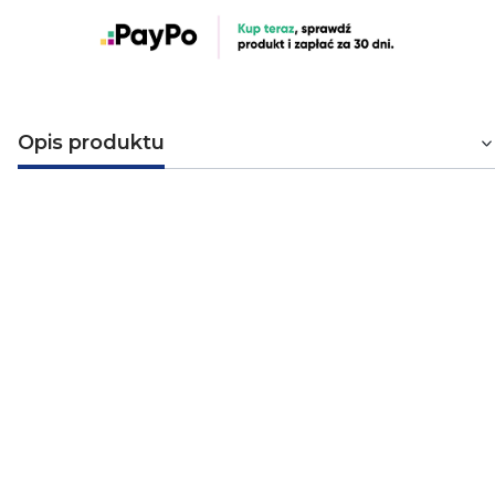
Opis produktu
Przedłużacz ogrodowy 30 metrów -
pomarańczowy
Przedłużacz o długości 30 m w kolorze
pomarańczowym firmy Plastrol. Jednogniazdkowy,
pomarańczowy przedłużacz ECO do użytku zarówno
wewnętrznego jak i zewnętrznego. Maksymalna moc
podłączonych urządzeń wynosi 2500 W.
Firma
Plastrol
jest producentem akcesoriów, osprzętu
elektrycznego i elektroinstalacyjnego. Plastrol posiada