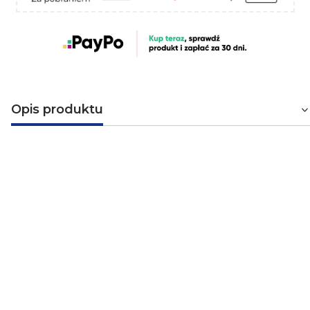
Opis produktu
Przewód instalacyjny płaski OMYp
2x0,75 H03VVH2-F
Płaski przewód mieszkaniowy OMY 2x0,75 mm². Kabel
OMYp jest przewodem oponowym, mieszkaniowym o
miedzianych żyłach oraz izolacji i oponie polwinitowej,
płaski. Przewód służy do przyłączania lekkich ruchomych
i przenośnych urządzeń ogólnego przeznaczenia, takich
jak np. sprzęt gospodarstwa domowego, lampy i
maszyny biurowe. Przewody OMYp to przewody