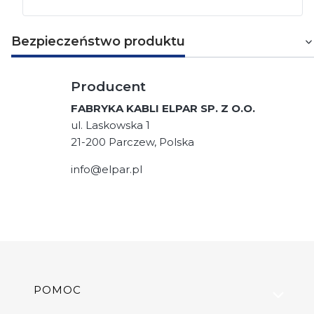
Bezpieczeństwo produktu
Producent
FABRYKA KABLI ELPAR SP. Z O.O.
ul. Laskowska 1
21-200 Parczew, Polska
info@elpar.pl
Linki w stopce
POMOC