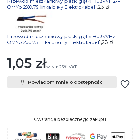
Przewód mieszkaniowy płaski giętki H03VVH2-F
OMYp 2X0,75 linka biały Elektrokabel
1,23 zł
Przewód mieszkaniowy płaski giętki H03VVH2-F
OMYp 2x0,75 linka czarny Elektrokabel
1,23 zł
1,05 zł
Cena
w tym 23% VAT
w tym
23%
VAT
Powiadom mnie o dostępności
Gwarancja bezpiecznego zakupu