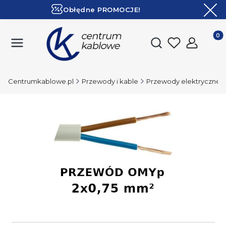
Obłędne PROMOCJE!
ZOBACZ
Ekspresowa dostawa!
Produk
Otwórz wyszukiwark
Centrumkablowe.pl
Przewody i kable
Przewody elektryczne