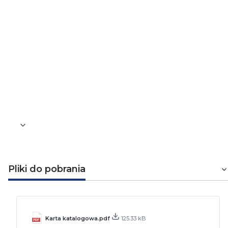
Miedziane
Izolacja
Polwinitowa
Powłoka
Polwinitowa
Waga [kg]
0,026
Pliki do pobrania
Karta katalogowa.pdf
125.33 kB