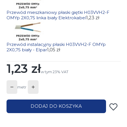
Przewód mieszkaniowy płaski giętki H03VVH2-F
OMYp 2X0,75 linka biały Elektrokabel
1,23 zł
Przewód instalacyjny płaski H03VVH2-F OMYp
2X0,75 biały - Elpar
1,05 zł
1,23 zł
Cena
w tym 23% VAT
w tym
23%
VAT
metr
DODAJ DO KOSZYKA