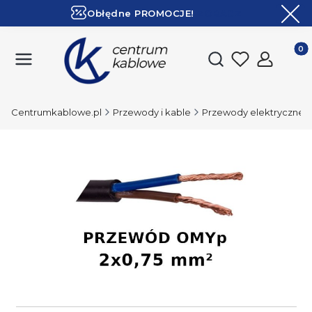
Obłędne PROMOCJE!
ZOBACZ
Ekspresowa dostawa!
Produk
Otwórz wyszukiwark
Centrumkablowe.pl
Przewody i kable
Przewody elektryczne