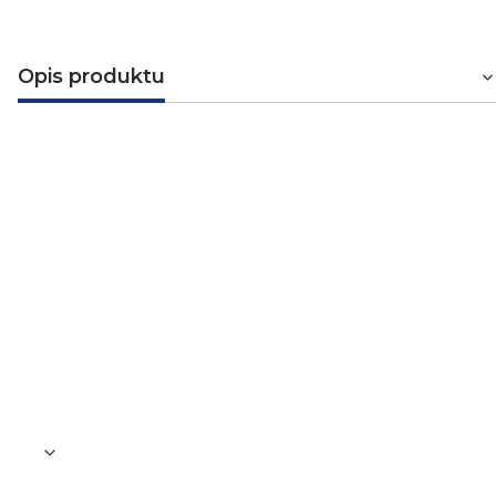
Opis produktu
przewód przylaczeniowy W-6
H05RR-F 2X1,5 (guma) czarny
Dane techniczne
Kolor
Czarny
Długość
5000 mm