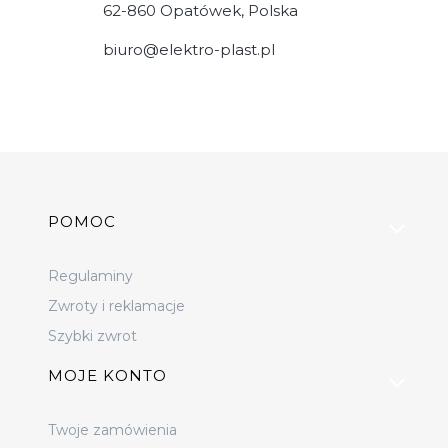
62-860 Opatówek, Polska
biuro@elektro-plast.pl
Linki w stopce
POMOC
Regulaminy
Zwroty i reklamacje
Szybki zwrot
MOJE KONTO
Twoje zamówienia