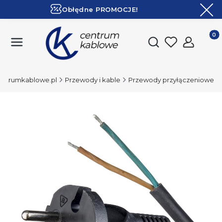
Obłędne PROMOCJE!
ZOBACZ
Ekspresowa dostawa!
Produk
Otwórz wyszukiwark
entrumkablowe.pl
Przewody i kable
Przewody przyłączeniowe