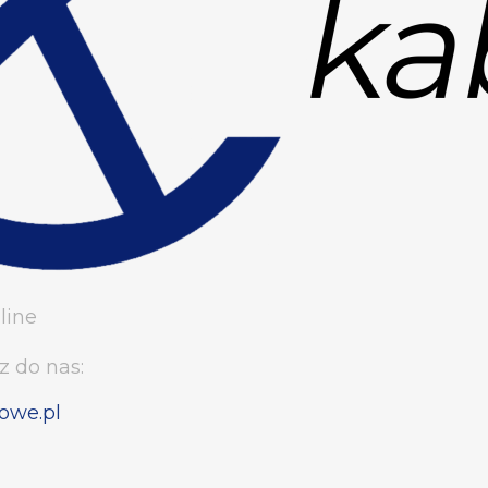
line
z do nas:
owe.pl