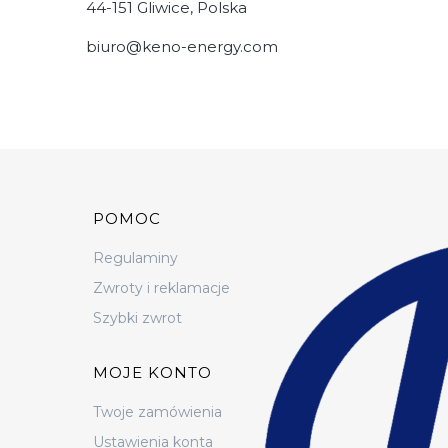
44-151 Gliwice, Polska
biuro@keno-energy.com
Linki w stopce
POMOC
Regulaminy
Zwroty i reklamacje
Szybki zwrot
MOJE KONTO
Twoje zamówienia
Ustawienia konta