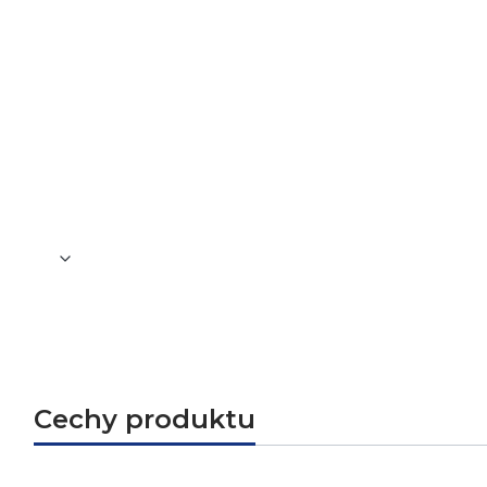
Średnica łba śruby
20 m
Dodatkowe informacje
Gniazd
Waga
0,027 
Cechy produktu