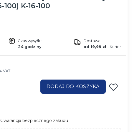
-100) K-16-100
Czas wysyłki:
Dostawa
24 godziny
od 19,99 zł
- Kurier
% VAT
%
VAT
DODAJ DO KOSZYKA
Gwarancja bezpiecznego zakupu