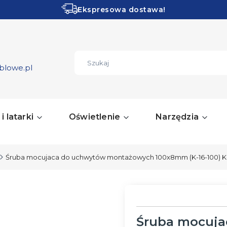
Ekspresowa dostawa!
Obłędne PROMOCJE!
ZOBACZ
blowe.pl
i latarki
Oświetlenie
Narzędzia
Śruba mocujaca do uchwytów montażowych 100x8mm (K-16-100) K-
Śruba mocuj