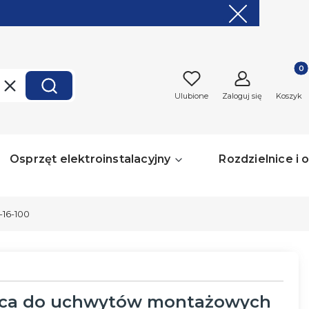
Produk
Wyczyść
Szukaj
Ulubione
Zaloguj się
Koszyk
Osprzęt elektroinstalacyjny
Rozdzielnice i
16-100
aca do uchwytów montażowych