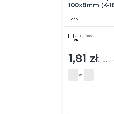
100x8mm (K-16
Keno
Dostępność:
90
1,81 zł
Cena
w tym 23
w tym
23
szt