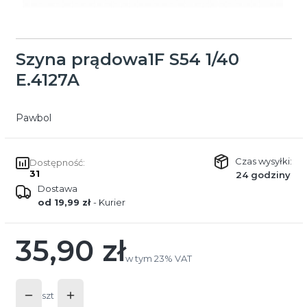
Szyna prądowa1F S54 1/40
E.4127A
Pawbol
Czas wysyłki:
Dostępność:
31
24 godziny
Dostawa
od 19,99 zł
- Kurier
35,90 zł
Cena
w tym 23% VAT
w tym
23%
VAT
szt