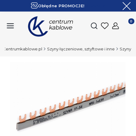
Obłędne PROMOCJE!
ZOBACZ
Ekspresowa dostawa!
Produk
Otwórz wyszukiwark
Centrumkablowe.pl
Szyny łączeniowe, sztyftowe i inne
Szyny