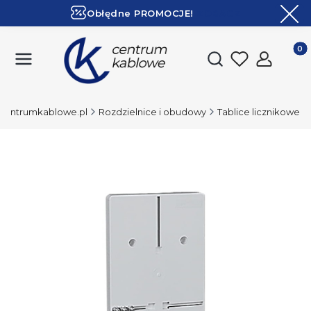
Obłędne PROMOCJE!
ZOBACZ
Ekspresowa dostawa!
Produk
Otwórz wyszukiwark
Centrumkablowe.pl
Rozdzielnice i obudowy
Tablice licznikowe