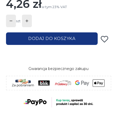
4,26 zł
Cena
w tym 23% VAT
w tym
23%
VAT
szt
DODAJ DO KOSZYKA
Gwarancja bezpiecznego zakupu