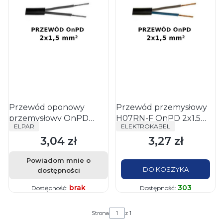
Przewód oponowy
Przewód przemysłowy
przemysłowy OnPD
H07RN-F OnPD 2x1,5
PRODUCENT
PRODUCENT
ELPAR
ELEKTROKABEL
H07RN-F 2X1,5 - Elpar
gumowy oponowy
3,04 zł
3,27 zł
czarny Elektrokabel
Cena
Cena
Powiadom mnie o
DO KOSZYKA
dostępności
brak
303
Dostępność:
Dostępność:
Strona
z 1