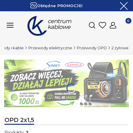
Obłędne PROMOCJE!
ZOBACZ
Ekspresowa dostawa!
Produk
Otwórz wyszukiwark
wody i kable
Przewody elektryczne
Przewody OPD
2 żyłowe
Naciśnij Enter lub spację, aby otworzyć stronę.
OPD 2x1,5
Produkty:
2