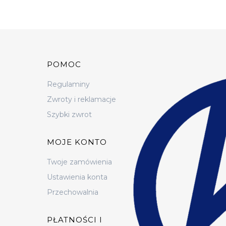
Linki w stopce
POMOC
Regulaminy
Zwroty i reklamacje
Szybki zwrot
MOJE KONTO
Twoje zamówienia
Ustawienia konta
Przechowalnia
PŁATNOŚCI I