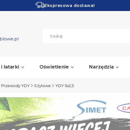
Ekspresowa dostawa!
Obłędne PROMOCJE!
ZOBACZ
blowe.pl
i latarki
Oświetlenie
Narzędzia
Przewody YDY
5 żyłowe
YDY 5x2,5