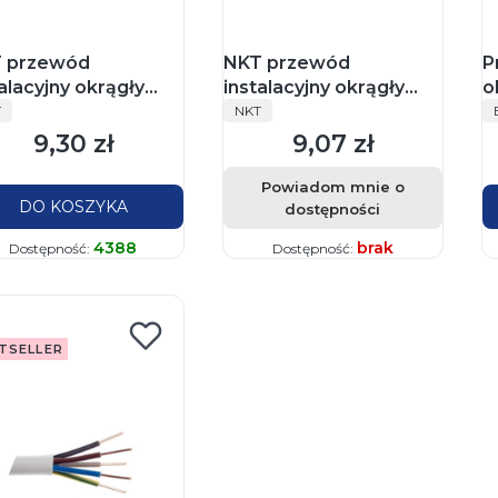
 przewód
NKT przewód
P
alacyjny okrągły
instalacyjny okrągły
o
ODUCENT
PRODUCENT
 5x2,5 żo 450/750V
YDY 5x2,5 żo 450/750V
E
T
NKT
żek 100m
szpula 500m
9,30 zł
9,07 zł
Cena
Cena
Powiadom mnie o
DO KOSZYKA
dostępności
4388
brak
Dostępność:
Dostępność:
TSELLER