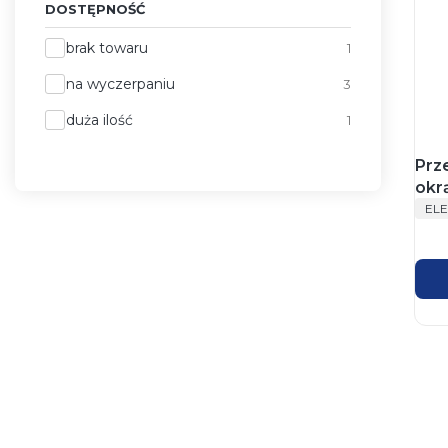
DOSTĘPNOŚĆ
Dostępność
brak towaru
1
na wyczerpaniu
3
duża ilość
1
Prz
okr
PR
450
EL
krą