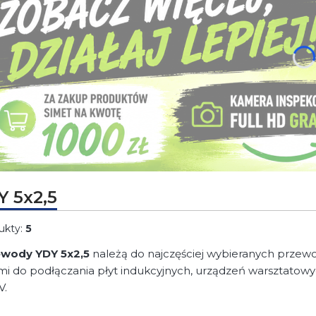
j Enter lub spację, aby otworzyć stronę.
Y 5x2,5
ukty:
5
ewody YDY 5x2,5
należą do najczęściej wybieranych przewo
mi do podłączania płyt indukcyjnych, urządzeń warsztatow
V.