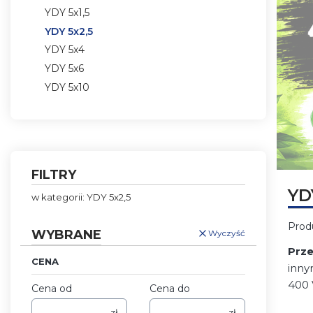
YDY 5x1,5
YDY 5x2,5
YDY 5x4
YDY 5x6
YDY 5x10
Koniec menu
FILTRY
Naciśni
YD
w kategorii: YDY 5x2,5
Prod
WYBRANE
Wyczyść
Prz
CENA
inny
400 
Cena od
Cena do
zł
zł