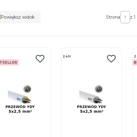
ta produktów
Powiększ widok
Strona
z 1
24H
2
TSELLER
B