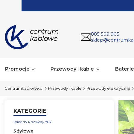
885 509 905
sklep@centrumka
Promocje
Przewody i kable
Baterie 
Centrumkablowe.pl
Przewody i kable
Przewody elektryczne
KATEGORIE
Wróć do: Przewody YDY
5 żyłowe