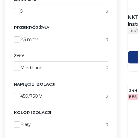
Ilość żył
5
3
NKT
inst
PRZEKRÓJ ŻYŁY
PR
YDY
NK
krą
Przekrój żyły
2,5 mm²
3
ŻYŁY
Żyły
Miedziane
3
NAPIĘCIE IZOLACJI
24H
Napięcie izolacji
450/750 V
3
BES
KOLOR IZOLACJI
Kolor izolacji
Biały
3