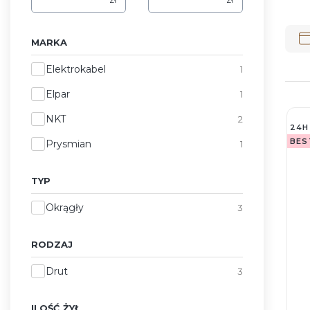
Lis
MARKA
Marka
Elektrokabel
1
Elpar
1
NKT
2
24H
BES
Prysmian
1
TYP
Typ
Okrągły
3
RODZAJ
Rodzaj
Drut
3
ILOŚĆ ŻYŁ