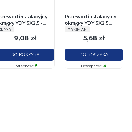
rzewód instalacyjny
Przewód instalacyjny
krągły YDY 5X2,5 -
okrągły YDY 5X2,5
PRODUCENT
PRODUCENT
lpar
krążek 100m - Prysmian
ELPAR
PRYSMIAN
9,08 zł
5,68 zł
Cena
Cena
DO KOSZYKA
DO KOSZYKA
5
4
Dostępność:
Dostępność: