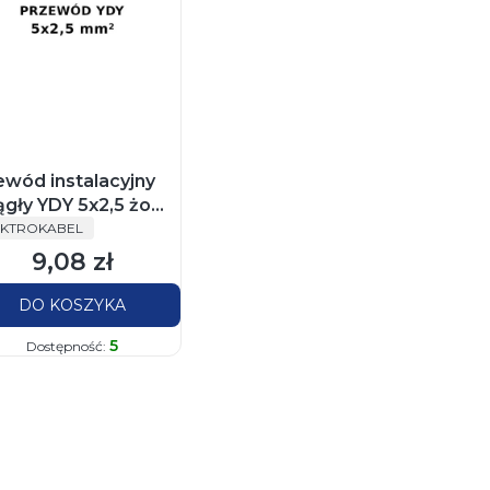
ewód instalacyjny
ągły YDY 5x2,5 żo
ODUCENT
/750V Elektrokabel
EKTROKABEL
żek 100m
9,08 zł
Cena
DO KOSZYKA
5
Dostępność: