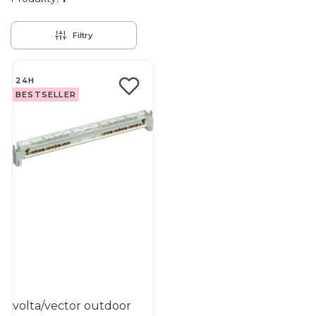
Filtry
Lista produktów
24H
BESTSELLER
volta/vector outdoor