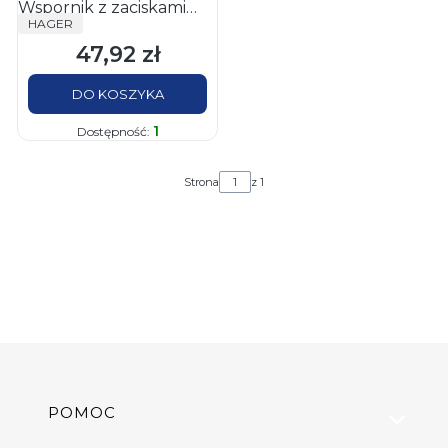
Wspornik z zaciskami
PRODUCENT
HAGER
PE/N 2x13 zacisków
47,92 zł
VZ521
Cena
DO KOSZYKA
1
Dostępność:
Strona
z 1
Linki w stopce
POMOC