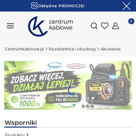
Obłędne PROMOCJE!
ZOBACZ
Ekspresowa dostawa!
Produk
Otwórz wyszukiwark
Centrumkablowe.pl
Rozdzielnice i obudowy
Akcesoria
Naciśnij Enter lub spację, aby otworzyć stronę.
Wsporniki
Produkty:
1