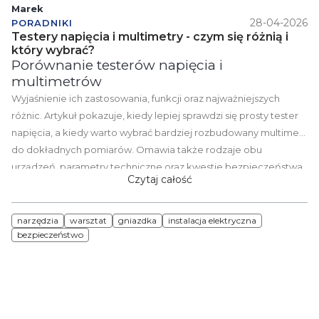
Marek
28-04-2026
PORADNIKI
Testery napięcia i multimetry - czym się różnią i
który wybrać?
Porównanie testerów napięcia i
multimetrów
Wyjaśnienie ich zastosowania, funkcji oraz najważniejszych
różnic. Artykuł pokazuje, kiedy lepiej sprawdzi się prosty tester
napięcia, a kiedy warto wybrać bardziej rozbudowany multimetr
do dokładnych pomiarów. Omawia także rodzaje obu
urządzeń, parametry techniczne oraz kwestie bezpieczeństwa
Czytaj całość
podczas pracy z instalacją elektryczną. To praktyczny poradnik
dla domowych użytkowników, majsterkowiczów i
profesjonalnych elektryków.
narzędzia
warsztat
gniazdka
instalacja elektryczna
bezpieczeństwo