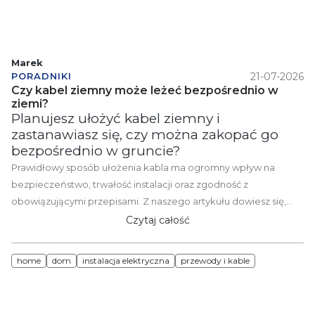
Marek
21-07-2026
PORADNIKI
Czy kabel ziemny może leżeć bezpośrednio w
ziemi?
Planujesz ułożyć kabel ziemny i
zastanawiasz się, czy można zakopać go
bezpośrednio w gruncie?
Prawidłowy sposób ułożenia kabla ma ogromny wpływ na
bezpieczeństwo, trwałość instalacji oraz zgodność z
obowiązującymi przepisami. Z naszego artykułu dowiesz się,
które kable nadają się do układania w ziemi, kiedy warto
Czytaj całość
zastosować peszel lub rurę osłonową oraz jak prawidłowo
wykonać trasę kablową. Sprawdź, jak uniknąć najczęstszych
home
dom
instalacja elektryczna
przewody i kable
błędów i zadbaj o niezawodne zasilanie na długie lata.