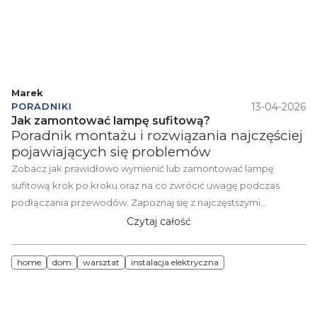
Marek
13-04-2026
PORADNIKI
Jak zamontować lampę sufitową?
Poradnik montażu i rozwiązania najczęściej
pojawiających się problemów
Zobacz jak prawidłowo wymienić lub zamontować lampę
sufitową krok po kroku oraz na co zwrócić uwagę podczas
podłączania przewodów. Zapoznaj się z najczęstszymi
problemami pojawiającymi się podczas montażu, takie jak brak
Czytaj całość
miejsca w puszcze, migotanie lampy LED czy niejasne
oznaczenia przewodów. Dowiesz się również jakie narzędzia
home
dom
warsztat
instalacja elektryczna
będą Ci niezbędne podczas montażu oświetlenia oraz
znajdziesz tutaj wskazówki dotyczące bezpieczeństwa
podczas montażu lampy. Artykuł jest praktycznym