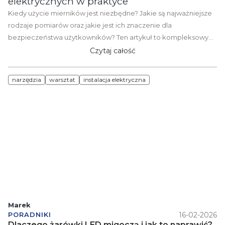
elektrycznych w praktyce
Kiedy użycie mierników jest niezbędne? Jakie są najważniejsze
rodzaje pomiarów oraz jakie jest ich znaczenie dla
bezpieczeństwa użytkowników? Ten artykuł to kompleksowy
przewodnik dla elektryków i osób chcących lepiej zrozumieć
Czytaj całość
kontrolę instalacji elektrycznych.
narzędzia
warsztat
instalacja elektryczna
Marek
16-02-2026
PORADNIKI
Dlaczego żarówki LED migoczą i jak to naprawić?