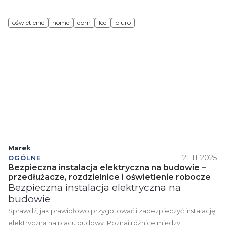
wskazówki, dzięki którym urządzisz wnętrze wygodnie i zgodnie
z normami. Dobierz z nami idealne źródła światła!
oświetlenie
home
dom
led
biuro
Marek
21-11-2025
OGÓLNE
Bezpieczna instalacja elektryczna na budowie –
przedłużacze, rozdzielnice i oświetlenie robocze
Bezpieczna instalacja elektryczna na
budowie
Sprawdź, jak prawidłowo przygotować i zabezpieczyć instalację
elektryczną na placu budowy. Poznaj różnice między