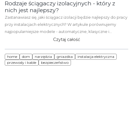
Rodzaje ściągaczy izolacyjnych - który z
nich jest najlepszy?
Zastanawiasz się, jaki ściągacz izolacji będzie najlepszy do pracy
przy instalacjach elektrycznych? W artykule porównujemy
najpopularniejsze modele - automatyczne, klasyczne i
profesjonalne narzędzia do zdejmowania izolacji z przewodów.
Czytaj całość
Sprawdź, czym się różnią, na co zwrócić uwagę przy zakupie
oraz jakie błędy najczęściej popełniają użytkownicy podczas
home
dom
narzędzia
gniazdka
instalacja elektryczna
pracy z przewodami.
przewody i kable
bezpieczeństwo