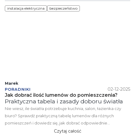
wskazówki, które zwiększają bezpieczeństwo i komfort pracy.
instalacja elektryczna
bezpieczeństwo
Marek
02-12-2025
PORADNIKI
Jak dobrać ilość lumenów do pomieszczenia?
Praktyczna tabela i zasady doboru światła
Nie wiesz, ile światła potrzebuje kuchnia, salon, łazienka czy
biuro? Sprawdź praktyczną tabelę lumenów dla różnych
pomieszczeń i dowiedz się, jak dobrać odpowiednie
oświetlenie LED. Prosty poradnik, konkretne wartości i
Czytaj całość