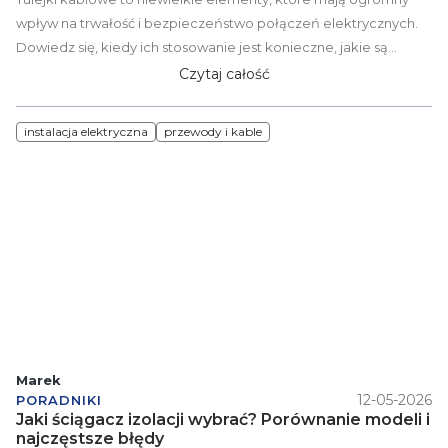
wpływ na trwałość i bezpieczeństwo połączeń elektrycznych.
Dowiedz się, kiedy ich stosowanie jest konieczne, jakie są
rodzaje tulejek oraz jak poprawnie zaciskać przewody linkowe.
Czytaj całość
Sprawdź, dlaczego profesjonaliści stosują tulejki w
rozdzielnicach, osprzęcie i instalacjach elektrycznych.
instalacja elektryczna
przewody i kable
Marek
12-05-2026
PORADNIKI
Jaki ściągacz izolacji wybrać? Porównanie modeli i
najczęstsze błędy