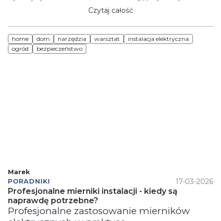
Artykuł porusza również kwestie bezpieczeństwa pracy przy
Czytaj całość
instalacjach elektrycznych oraz znaczenie certyfikatów i norm.
To kompleksowy poradnik dla osób, które chcą pracować
home
dom
narzędzia
warsztat
instalacja elektryczna
bezpiecznie i profesjonalnie przy instalacjach elektrycznych.
ogród
bezpieczeństwo
Marek
17-03-2026
PORADNIKI
Profesjonalne mierniki instalacji - kiedy są
naprawdę potrzebne?
Profesjonalne zastosowanie mierników