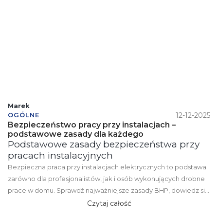
Marek
12-12-2025
OGÓLNE
Bezpieczeństwo pracy przy instalacjach –
podstawowe zasady dla każdego
Podstawowe zasady bezpieczeństwa przy
pracach instalacyjnych
Bezpieczna praca przy instalacjach elektrycznych to podstawa
zarówno dla profesjonalistów, jak i osób wykonujących drobne
prace w domu. Sprawdź najważniejsze zasady BHP, dowiedz się,
jak unikać porażenia prądem oraz jakie narzędzia i
Czytaj całość
zabezpieczenia stosować podczas pracy. Praktyczne