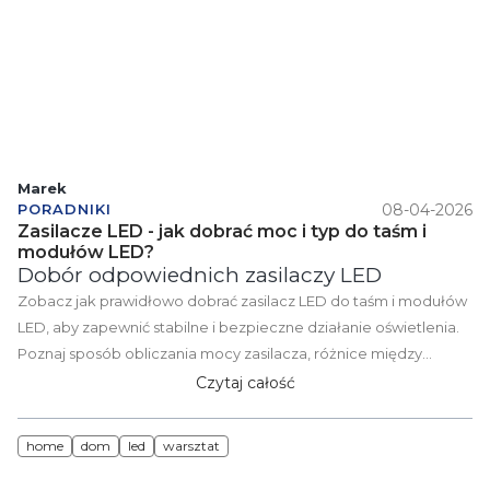
przewodnikiem dla osób, które chcą samodzielnie i
bezpiecznie zamontować lampę sufitową w domu lub
mieszkaniu.
Marek
08-04-2026
PORADNIKI
Zasilacze LED - jak dobrać moc i typ do taśm i
modułów LED?
Dobór odpowiednich zasilaczy LED
Zobacz jak prawidłowo dobrać zasilacz LED do taśm i modułów
LED, aby zapewnić stabilne i bezpieczne działanie oświetlenia.
Poznaj sposób obliczania mocy zasilacza, różnice między
zasilaczami 12V i 24V oraz dostępne typy zasilaczy LED do
Czytaj całość
różnych zastosowań. To praktyczny poradnik dla osób
planujących instalację oświetlenia LED w domu, biurze lub
home
dom
led
warsztat
przestrzeni komercyjnej.