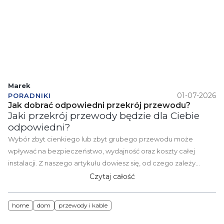
Marek
01-07-2026
PORADNIKI
Jak dobrać odpowiedni przekrój przewodu?
Jaki przekrój przewody będzie dla Ciebie
odpowiedni?
Wybór zbyt cienkiego lub zbyt grubego przewodu może
wpływać na bezpieczeństwo, wydajność oraz koszty całej
instalacji. Z naszego artykułu dowiesz się, od czego zależy
dobór przekroju przewodu, jakie czynniki należy uwzględnić
Czytaj całość
oraz jak uniknąć najczęstszych błędów przy projektowaniu
instalacji elektrycznej. Dzięki temu łatwiej dobierzesz przewód
home
dom
przewody i kable
dopasowany do planowanego obciążenia i rodzaju
zastosowania.