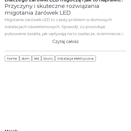
Przyczyny i skuteczne rozwiązania
migotania żarówek LED
Migotanie żarówek LED to częsty problem w domowych
instalacjach oświetleniowych. Sprawdź, co powoduje
pulsowanie światła, jak wpływają na to zasilacze, ściemniacze i
instalacja elektryczna oraz jakie rozwiązania pozwalają szybko
Czytaj całość
usunąć usterkę. Praktyczny poradnik dla domu i instalatora.
home
dom
led
biuro
instalacja elektryczna