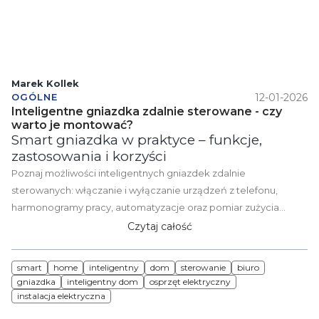
Marek Kollek
12-01-2026
OGÓLNE
Inteligentne gniazdka zdalnie sterowane - czy
warto je montować?
Smart gniazdka w praktyce – funkcje,
zastosowania i korzyści
Poznaj możliwości inteligentnych gniazdek zdalnie
sterowanych: włączanie i wyłączanie urządzeń z telefonu,
harmonogramy pracy, automatyzacje oraz pomiar zużycia
energii. Sprawdź, gdzie sprawdzają się najlepiej, jak je
Czytaj całość
bezpiecznie montować i na co zwrócić uwagę przy wyborze
modelu do domu lub firmy.
smart
home
inteligentny
dom
sterowanie
biuro
gniazdka
inteligentny dom
osprzęt elektryczny
instalacja elektryczna