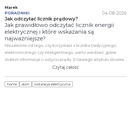
Marek
04-08-2026
PORADNIKI
Jak odczytać licznik prądowy?
Jak prawidłowo odczytać licznik energii
elektrycznej i które wskazania są
najważniejsze?
Niezależnie od tego, czy korzystasz z licznika tradycyjnego,
elektronicznego czy inteligentnego, warto wiedzieć, gdzie
znaleźć informacje o zużyciu prądu. Z naszego artykułu dowiesz
się, jak odczytać licznik prądowy, co oznaczają wyświetlane
Czytaj całość
kody oraz jak uniknąć pomyłek podczas podawania stanu
licznika. Dzięki temu z łatwością skontrolujesz zużycie energii i
home
dom
instalacja elektryczna
lepiej zapanujesz nad rachunkami za prąd.