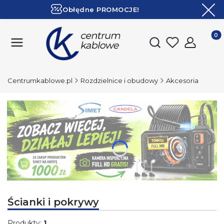
Obłędne PROMOCJE!
ZOBACZ
Ekspresowa dostawa!
Produk
Otwórz wyszukiwark
Centrumkablowe.pl
Rozdzielnice i obudowy
Akcesoria
Naciśnij Enter lub spację, aby otworzyć stronę.
Ścianki i pokrywy
Produkty:
1