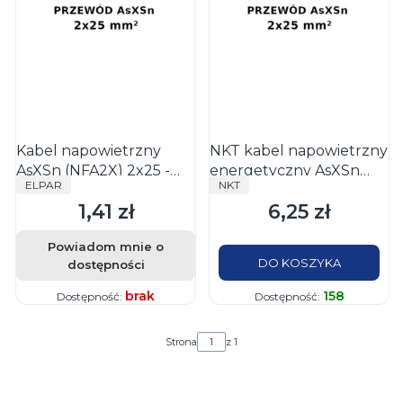
Kabel napowietrzny
NKT kabel napowietrzny
AsXSn (NFA2X) 2x25 -
energetyczny AsXSn
PRODUCENT
PRODUCENT
ELPAR
NKT
Elpar
(NFA2X) 2x25 RMV 1kV
1,41 zł
6,25 zł
Cena
Cena
Powiadom mnie o
DO KOSZYKA
dostępności
brak
158
Dostępność:
Dostępność:
Strona
z 1