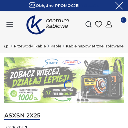
Obłędne PROMOCJE!
ZOBACZ
Ekspresowa dostawa!
Produk
Otwórz wyszukiwark
we.pl
Przewody i kable
Kable
Kable napowietrzne izolowane
Naciśnij Enter lub spację, aby otworzyć stronę.
ASXSN 2X25
Produkty:
2