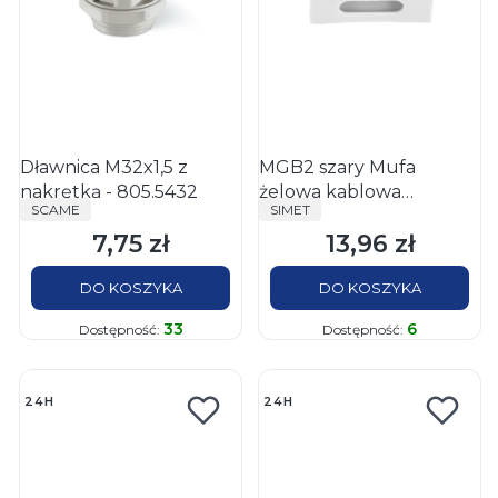
Dławnica M32x1,5 z
MGB2 szary Mufa
nakrętką - 805.5432
żelowa kablowa
PRODUCENT
PRODUCENT
SCAME
SIMET
2x2,5mm2
7,75 zł
13,96 zł
Cena
Cena
DO KOSZYKA
DO KOSZYKA
33
6
Dostępność:
Dostępność:
24H
24H