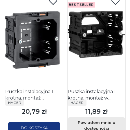
BESTSELLER
Puszka instalacyjna 1-
Puszka instalacyjna 1-
krotna, montaż
krotna, montaż w
PRODUCENT
PRODUCENT
HAGER
HAGER
krawędziowy G2850
profilach typu C, pełna,
20,79 zł
11,89 zł
czarna GLS5500
Cena
Cena
Powiadom mnie o
DO KOSZYKA
dostępności