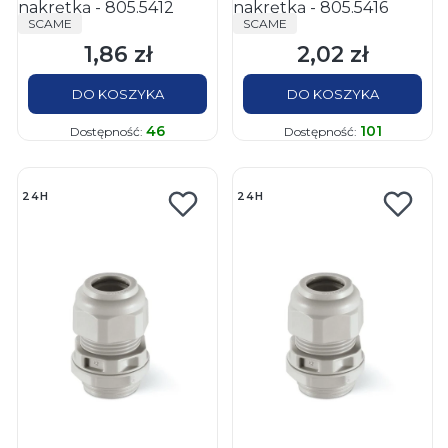
nakrętką - 805.5412
nakrętką - 805.5416
PRODUCENT
PRODUCENT
SCAME
SCAME
1,86 zł
2,02 zł
Cena
Cena
DO KOSZYKA
DO KOSZYKA
46
101
Dostępność:
Dostępność:
24H
24H