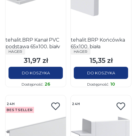
tehalit.BRP Kanał PVC
tehalit.BRP Końcówka
podstawa 65x100, biały
65x100, biała
PRODUCENT
PRODUCENT
HAGER
HAGER
31,97 zł
15,35 zł
Cena
Cena
DO KOSZYKA
DO KOSZYKA
26
10
Dostępność:
Dostępność:
24H
24H
BESTSELLER