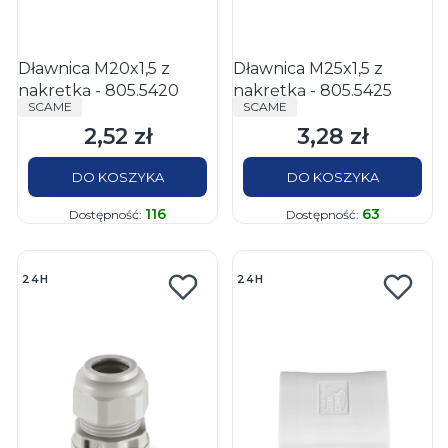
Dławnica M20x1,5 z
Dławnica M25x1,5 z
nakrętką - 805.5420
nakrętką - 805.5425
PRODUCENT
PRODUCENT
SCAME
SCAME
2,52 zł
3,28 zł
Cena
Cena
DO KOSZYKA
DO KOSZYKA
116
63
Dostępność:
Dostępność:
24H
24H