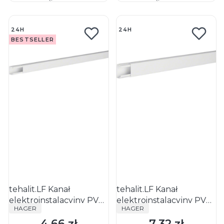
24H
24H
BESTSELLER
tehalit.LF Kanał
tehalit.LF Kanał
elektroinstalacyjny PVC
elektroinstalacyjny PVC
PRODUCENT
PRODUCENT
HAGER
HAGER
20x20mm, biały
20x35mm, biały
4,66 zł
7,32 zł
Cena
Cena