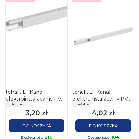
tehalit.LF Kanał
tehalit.LF Kanał
elektroinstalacyjny PVC
elektroinstalacyjny PVC
PRODUCENT
PRODUCENT
HAGER
HAGER
10x10mm, biały
15x15mm, biały
3,20 zł
4,02 zł
Cena
Cena
DO KOSZYKA
DO KOSZYKA
216
184
Dostępność:
Dostępność: