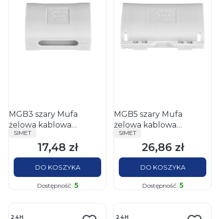
MGB3 szary Mufa
MGB5 szary Mufa
żelowa kablowa
żelowa kablowa
PRODUCENT
PRODUCENT
SIMET
SIMET
3x2,5mm2
5x2,5mm2
17,48 zł
26,86 zł
Cena
Cena
DO KOSZYKA
DO KOSZYKA
5
5
Dostępność:
Dostępność:
24H
24H