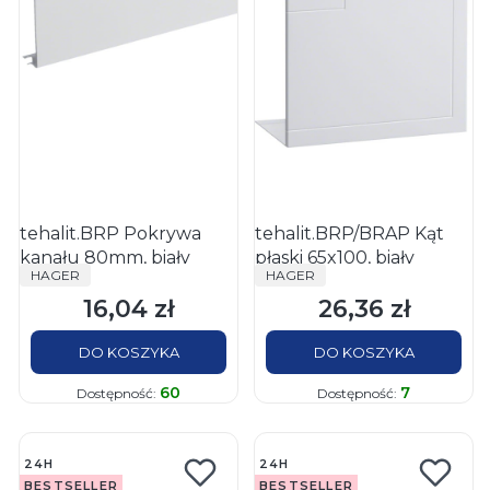
tehalit.BRP Pokrywa
tehalit.BRP/BRAP Kąt
kanału 80mm, biały
płaski 65x100, biały
PRODUCENT
PRODUCENT
HAGER
HAGER
16,04 zł
26,36 zł
Cena
Cena
DO KOSZYKA
DO KOSZYKA
60
7
Dostępność:
Dostępność:
24H
24H
BESTSELLER
BESTSELLER