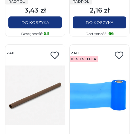
PRODUCENT
PRODUCENT
RADPOL
RADPOL
8/2x1-B biała 1m
9,5/4,8x1-B biała 1m
3,43 zł
2,16 zł
Cena
Cena
DO KOSZYKA
DO KOSZYKA
53
66
Dostępność:
Dostępność:
24H
24H
BESTSELLER