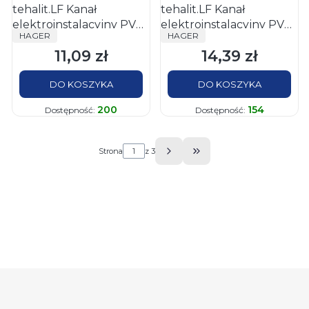
tehalit.LF Kanał
tehalit.LF Kanał
elektroinstalacyjny PVC
elektroinstalacyjny PVC
PRODUCENT
PRODUCENT
HAGER
HAGER
30x30mm, biały
30x45mm, biały
11,09 zł
14,39 zł
Cena
Cena
DO KOSZYKA
DO KOSZYKA
200
154
Dostępność:
Dostępność:
Strona
z 3
Przejdź do ostatniej s