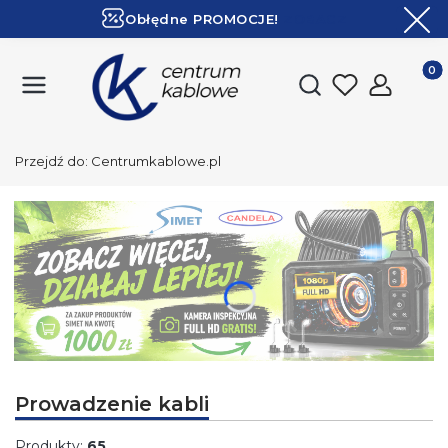
Obłędne PROMOCJE!
ZOBACZ
Ekspresowa dostawa!
Produk
Otwórz wyszukiwark
Przejdź do:
Centrumkablowe.pl
Naciśnij Enter lub spację, aby otworzyć stronę.
Prowadzenie kabli
Produkty:
65