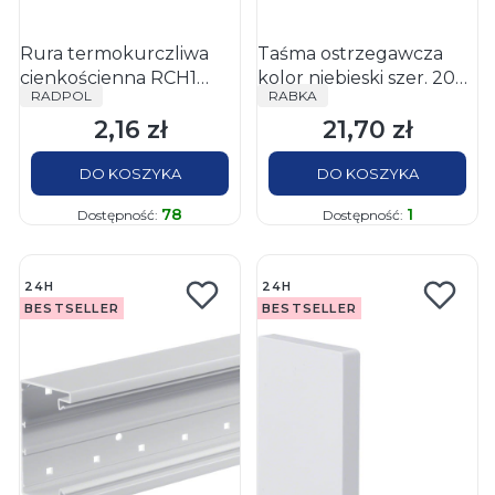
Rura termokurczliwa
Taśma ostrzegawcza
cienkościenna RCH1
kolor niebieski szer. 20
PRODUCENT
PRODUCENT
RADPOL
RABKA
9,5/4,8x1-BR brązowa 1m
cm gr. 0,08mm, rolki
2,16 zł
21,70 zł
100mb; bez nadruku
Cena
Cena
DO KOSZYKA
DO KOSZYKA
78
1
Dostępność:
Dostępność:
24H
24H
BESTSELLER
BESTSELLER