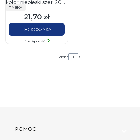
kolor niebieski szer. 20
PRODUCENT
RABKA
cm gr. 0,08mm, rolki
21,70 zł
100mb; bez nadruku
Cena
DO KOSZYKA
2
Dostępność:
Strona
z 1
Linki w stopce
POMOC