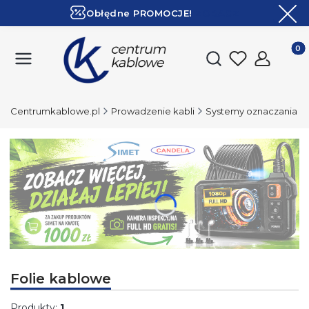
Obłędne PROMOCJE!
ZOBACZ
Ekspresowa dostawa!
Produk
Otwórz wyszukiwark
Centrumkablowe.pl
Prowadzenie kabli
Systemy oznaczania
Naciśnij Enter lub spację, aby otworzyć stronę.
Folie kablowe
Produkty:
1