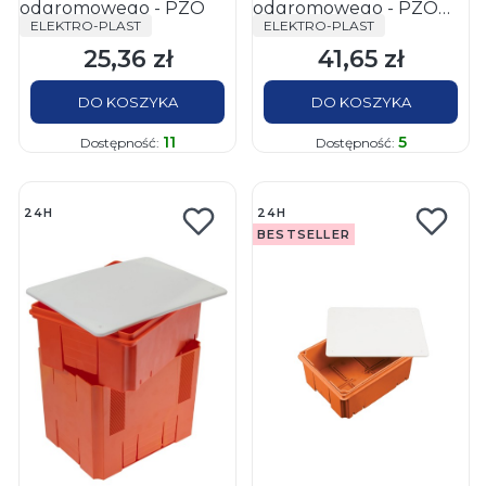
odgromowego - PZO
odgromowego - PZO
PRODUCENT
PRODUCENT
ELEKTRO-PLAST
ELEKTRO-PLAST
INOX
25,36 zł
41,65 zł
Cena
Cena
DO KOSZYKA
DO KOSZYKA
11
5
Dostępność:
Dostępność:
24H
24H
BESTSELLER