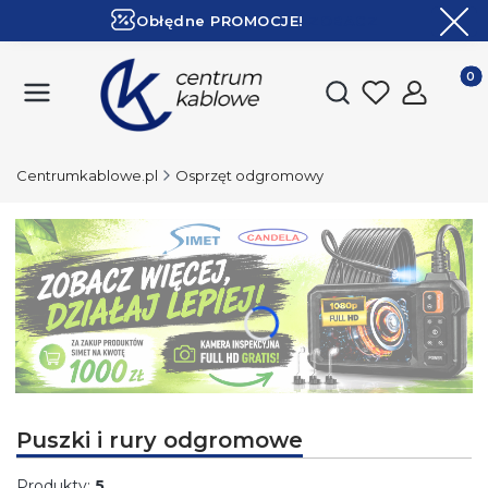
Obłędne PROMOCJE!
ZOBACZ
Ekspresowa dostawa!
Produk
Otwórz wyszukiwark
Centrumkablowe.pl
Osprzęt odgromowy
Naciśnij Enter lub spację, aby otworzyć stronę.
Puszki i rury odgromowe
Produkty:
5