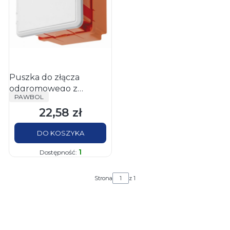
Puszka do złącza
odgromowego z
PRODUCENT
PAWBOL
drzwiczkami R.8144D
22,58 zł
Cena
DO KOSZYKA
1
Dostępność:
Strona
z 1