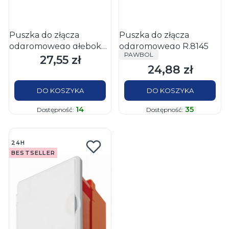
Puszka do złącza
Puszka do złącza
odgromowego głęboka
odgromowego R.8145
PRODUCENT
PAWBOL
R.8147
27,55 zł
Cena
24,88 zł
Cena
DO KOSZYKA
DO KOSZYKA
14
35
Dostępność:
Dostępność:
24H
BESTSELLER