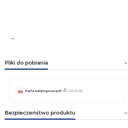
205 mm
Waga [kg]
0,345
Pliki do pobrania
Karta katalogowa.pdf
431.47 kB
Bezpieczeństwo produktu