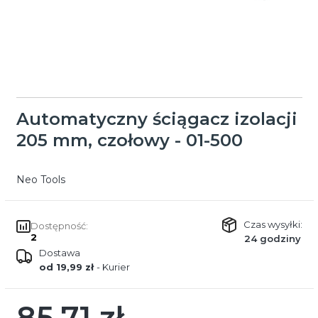
Automatyczny ściągacz izolacji
205 mm, czołowy - 01-500
Neo Tools
Czas wysyłki:
Dostępność:
2
24 godziny
Dostawa
od 19,99 zł
- Kurier
85,71 zł
Cena