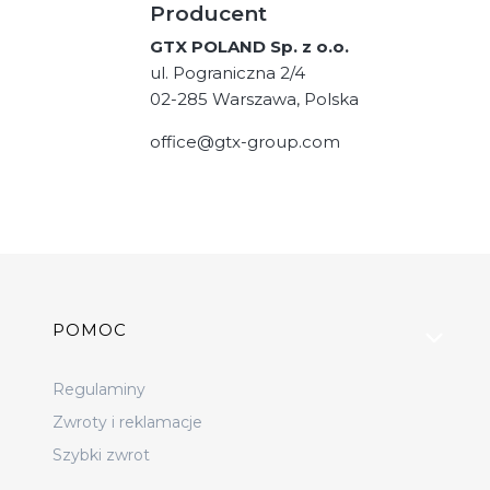
Producent
GTX POLAND Sp. z o.o.
ul. Pograniczna 2/4
02-285 Warszawa, Polska
office@gtx-group.com
Linki w stopce
POMOC
Regulaminy
Zwroty i reklamacje
Szybki zwrot