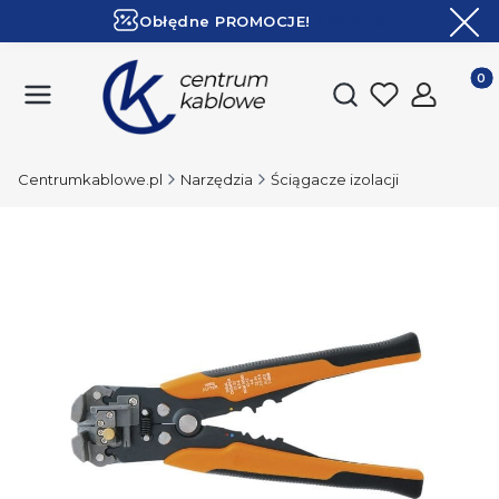
Obłędne PROMOCJE!
ZOBACZ
Ekspresowa dostawa!
Produk
Otwórz wyszukiwark
Centrumkablowe.pl
Narzędzia
Ściągacze izolacji