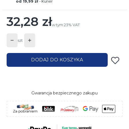
od 19,99 zł
- Kurier
32,28 zł
Cena
w tym 23% VAT
w tym
23%
VAT
szt
DODAJ DO KOSZYKA
Gwarancja bezpiecznego zakupu