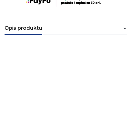
Opis produktu
Dzownek bezprzewodowy
bateryjny Classic II ST-911
Bezprzewodowy dzwonek bateryjny w kolorze białym
firmy Zamel. Dzwonek ST-911 sprawdzi się idealnie jako
dzwonek do drzwi, wewnętrzne urządzenie
przywoławcze lub alarm osobisty. Posiada 4-stopniową
regulację głośności (max 85 dB), możliwość
zaprogramowania 10 przycisków do jednego dzwonka
oraz 30 dźwięków i melodii do wyboru.
Firma
Zamel
jest polską firmą, która działa w branży