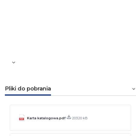
Wymiary urządzenia
64x98x28 mm
Wymiary przycisku
30x71x20 mm
Waga [kg]
0,09
Pliki do pobrania
Karta katalogowa.pdf
203.20 kB