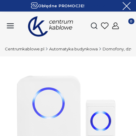
Obłędne PROMOCJE!
ZOBACZ
Ekspresowa dostawa!
Produk
Otwórz wyszukiwark
Centrumkablowe.pl
Automatyka budynkowa
Domofony, dzwon