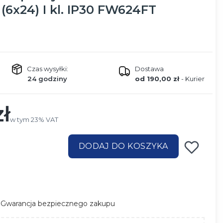
(6x24) I kl. IP30 FW624FT
Czas wysyłki:
Dostawa
24 godziny
od 190,00 zł
- Kurier
zł
w tym 23% VAT
w tym
23%
VAT
DODAJ DO KOSZYKA
Gwarancja bezpiecznego zakupu