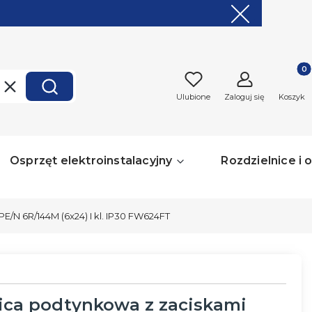
Produk
Wyczyść
Szukaj
Ulubione
Zaloguj się
Koszyk
Osprzęt elektroinstalacyjny
Rozdzielnice i
E/N 6R/144M (6x24) I kl. IP30 FW624FT
ica podtynkowa z zaciskami