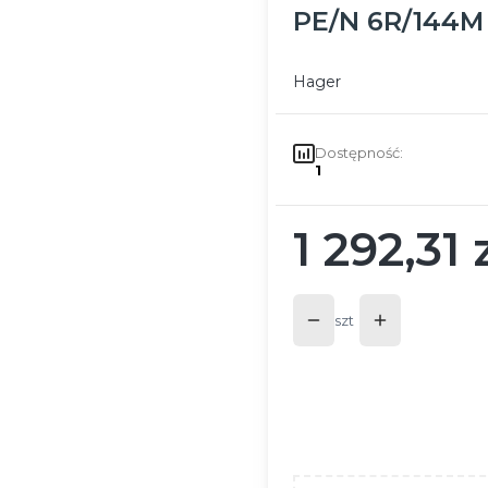
PE/N 6R/144M 
Hager
Dostępność:
1
1 292,31 
Cena
szt