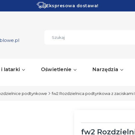
Ekspresowa dostawa!
Obłędne PROMOCJE!
ZOBACZ
blowe.pl
i latarki
Oświetlenie
Narzędzia
zdzielnice podtynkowe
fw2 Rozdzielnica podtynkowa z zaciskami P
fw2 Rozdzieln