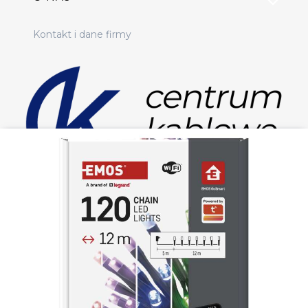
Kontakt i dane firmy
Sklep elektryczny online
Masz pytania? Napisz do nas:
sklep@centrumkablowe.pl