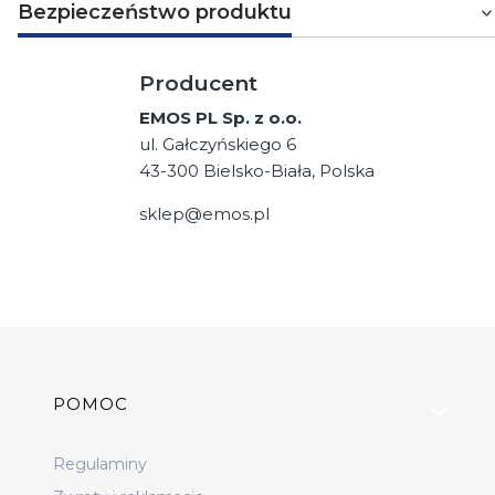
Bezpieczeństwo produktu
Producent
EMOS PL Sp. z o.o.
ul. Gałczyńskiego 6
43-300 Bielsko-Biała, Polska
sklep@emos.pl
Linki w stopce
POMOC
Regulaminy