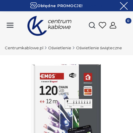
Obłędne PROMOCJE!
ZOBACZ
Ekspresowa dostawa!
Produk
Otwórz wyszukiwark
Centrumkablowe.pl
Oświetlenie
Oświetlenie świąteczne