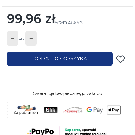
99,96 zł
Cena
w tym 23% VAT
w tym
23%
VAT
szt
DODAJ DO KOSZYKA
Gwarancja bezpiecznego zakupu