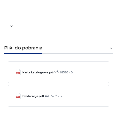
Waga [kg]
0,34
Pliki do pobrania
Karta katalogowa.pdf
625.85 kB
Deklaracja.pdf
557.12 kB