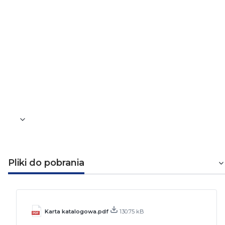
Od -30 do +70
Kolor izolacji
Czarny
Dodatkowe informacje
Przewód ziemny
Waga [kg]
0,415
Pliki do pobrania
Karta katalogowa.pdf
130.75 kB