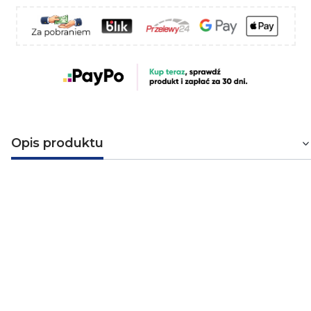
Opis produktu
Kabel ziemny YKY 4x6 0.6/1kV
Przewód ziemny miedziany 4x6 mm². Jest to kabel
elektroenergetyczny miedziany o izolacji polwinitowej i
powłoce polwitynowej. Przeznaczony jest on do
układania na stałe, wewnątrz i na zewnątrz pomieszczeń
jak również bezpośrednio w ziemi i w obudowach
betonowych. Przewód dodatkowo jest odporny na