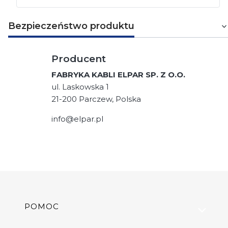
Bezpieczeństwo produktu
Producent
FABRYKA KABLI ELPAR SP. Z O.O.
ul. Laskowska 1
21-200 Parczew, Polska
info@elpar.pl
Linki w stopce
POMOC