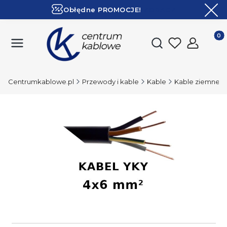
Obłędne PROMOCJE!
ZOBACZ
Ekspresowa dostawa!
Produk
Otwórz wyszukiwark
Centrumkablowe.pl
Przewody i kable
Kable
Kable ziemne m