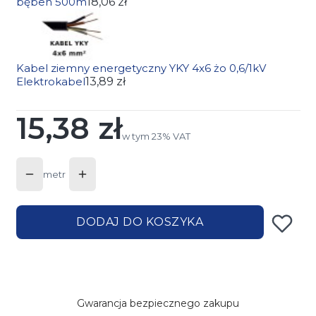
bęben 500m
18,06 zł
Kabel ziemny energetyczny YKY 4x6 żo 0,6/1kV
Elektrokabel
13,89 zł
15,38 zł
Cena
w tym 23% VAT
w tym
23%
VAT
metr
DODAJ DO KOSZYKA
Gwarancja bezpiecznego zakupu