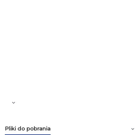
Przycisk
Nie
Napięcie znamionowe
250
Miejsce na oznaczenie
Nie
Ciężar
88
Głębokość osprzętu
48
Pliki do pobrania