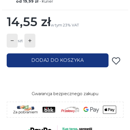
od 19,99 zł
- Kurier
14,55 zł
Cena
w tym 23% VAT
w tym
23%
VAT
szt
DODAJ DO KOSZYKA
Gwarancja bezpiecznego zakupu