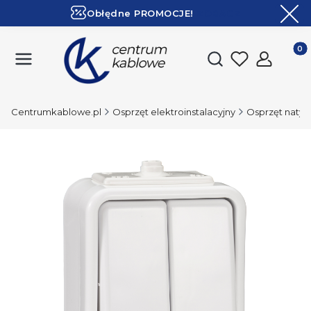
Obłędne PROMOCJE!
ZOBACZ
Ekspresowa dostawa!
Produk
Otwórz wyszukiwark
Centrumkablowe.pl
Osprzęt elektroinstalacyjny
Osprzęt naty