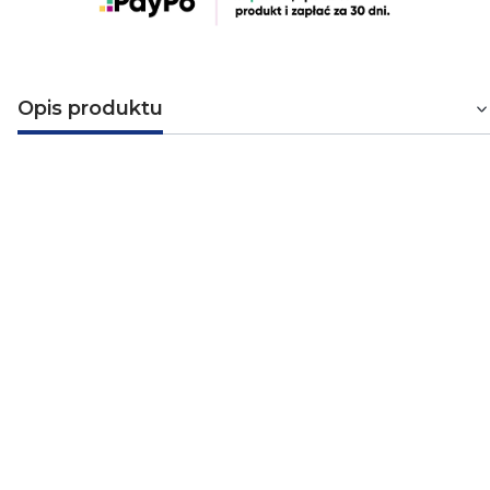
Opis produktu
Łącznik świecznikowy Cedar - biały
(WNT500C01)
Podwójny wyłącznik świecznikowy w kolorze białym
firmy Schneider Electric. Jest on stosowany m.in. do
żyrandoli. Łącznik hermetyczny pochodzi z serii
Cedar
,
która sprawdza się idealnie tam, gdzie jest wymagana
instalacja produktów o podwyższonym stopniu ochrony
IP44. Produkty tej serii często instalowane są w garażach,
łazienkach, kuchniach czy na strychu. Seria Cedar
posiada podwyższony stopień ochrony, dzięki czemu
produkty tej serii doskonale nadają się do instalacji w