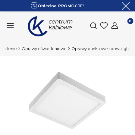
Obłędne PROMOCJE!
ZOBACZ
Ekspresowa dostawa!
Produk
Otwórz wyszukiwark
ietlenie
Oprawy oświetleniowe
Oprawy punktowe i downlight