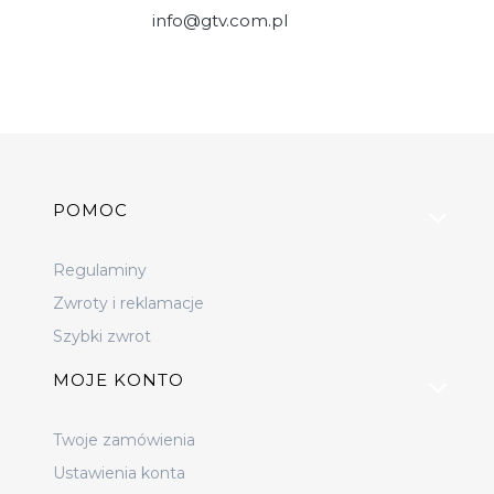
info@gtv.com.pl
Linki w stopce
POMOC
Regulaminy
Zwroty i reklamacje
Szybki zwrot
MOJE KONTO
Twoje zamówienia
Ustawienia konta