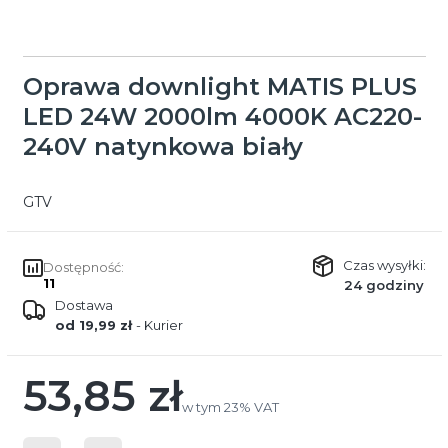
Oprawa downlight MATIS PLUS
LED 24W 2000lm 4000K AC220-
240V natynkowa biały
GTV
Czas wysyłki:
Dostępność:
11
24 godziny
Dostawa
od 19,99 zł
- Kurier
53,85 zł
Cena
w tym 23% VAT
w tym
23%
VAT