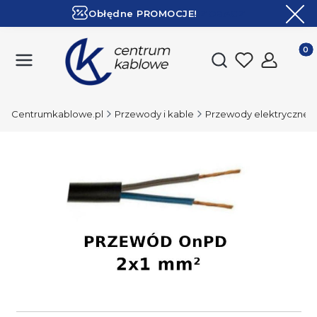
Obłędne PROMOCJE!
ZOBACZ
Ekspresowa dostawa!
Produk
Otwórz wyszukiwark
Centrumkablowe.pl
Przewody i kable
Przewody elektryczne