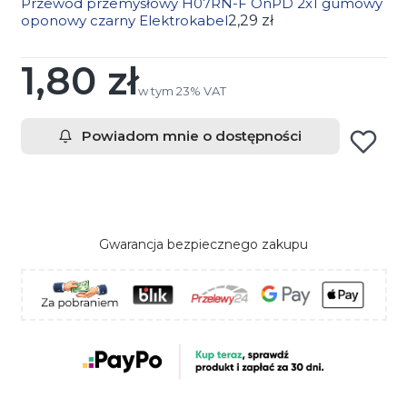
Przewód przemysłowy H07RN-F OnPD 2x1 gumowy
oponowy czarny Elektrokabel
2,29 zł
1,80 zł
Cena
w tym 23% VAT
w tym
23%
VAT
Powiadom mnie o dostępności
Gwarancja bezpiecznego zakupu