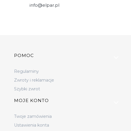
info@elpar.pl
Linki w stopce
POMOC
Regulaminy
Zwroty i reklamacje
Szybki zwrot
MOJE KONTO
Twoje zamówienia
Ustawienia konta