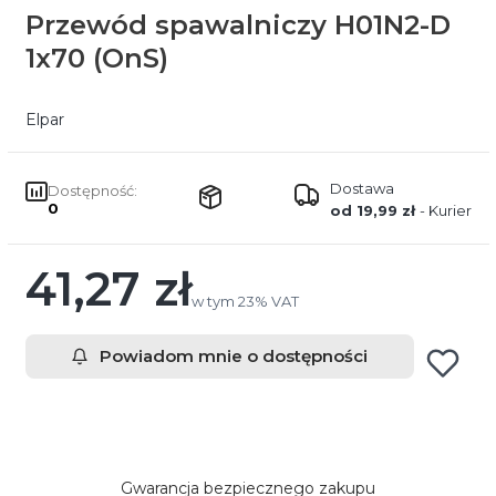
Przewód spawalniczy H01N2-D
1x70 (OnS)
Elpar
Dostawa
Dostępność:
0
od 19,99 zł
- Kurier
41,27 zł
Cena
w tym 23% VAT
w tym
23%
VAT
Powiadom mnie o dostępności
Gwarancja bezpiecznego zakupu