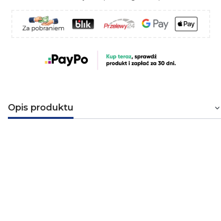
Opis produktu
Przewód spawalniczy OnS H01N2-D
1x70 firmy Elpar
Przewód spawalniczy H01N2-D OnS 1x70 mm² jest
elastycznym
przewodem z miedzianą żyłą. Posiada
trudnopalną i olejoodporną izolację, która jest odporna
na działanie smaru, benzyny, oleju, światła, ozonu, tlenu