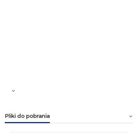
70 mm²
Rodzaj żyły
Druty miedziane, wielodrutowe giętkie kl. 6
Materiał powłoki zewnętrznej
Guma
Przybliżona średnica zewnętrzna przewodu
15,4 mm
Przybliżona waga kabla
771 kg/km
Pliki do pobrania