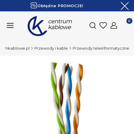
Obłędne PROMOCJE!
ZOBACZ
Ekspresowa dostawa!
Produk
Otwórz wyszukiwark
rumkablowe.pl
Przewody i kable
Przewody teleinformatyczne