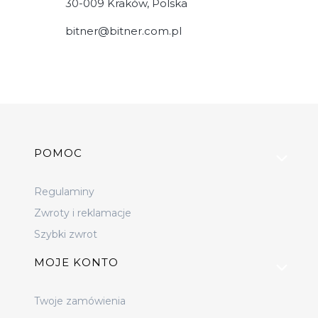
30-009 Kraków, Polska
bitner@bitner.com.pl
Linki w stopce
POMOC
Regulaminy
Zwroty i reklamacje
Szybki zwrot
MOJE KONTO
Twoje zamówienia