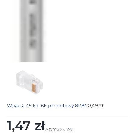
Wtyk RJ45 kat.6E przelotowy 8P8C
0,49 zł
1,47 zł
Cena
w tym 23% VAT
w tym
23%
VAT