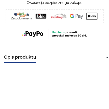
Gwarancja bezpiecznego zakupu
Opis produktu
Przewód skrętka BITLAN F/UTP
4X2X23 AWG (0,54) CAT. 6 350MHZ
ekranowany
Przewód teleinformatyczny F/UTP kat.6 przeznaczony
jest do pracy w sieciach komputerowych, w których