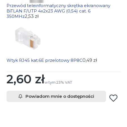
Przewód teleinformatyczny skrętka ekranowany
BiTLAN F/UTP 4x2x23 AWG (0,54) cat. 6
350MHz
2,53 zł
Wtyk RJ45 kat.6E przelotowy 8P8C
0,49 zł
2,60 zł
Cena
w tym 23% VAT
w tym
23%
VAT
Powiadom mnie o dostępności