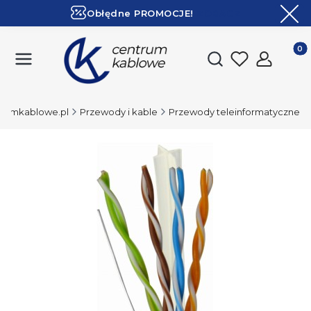
Obłędne PROMOCJE!
ZOBACZ
Ekspresowa dostawa!
Produk
Otwórz wyszukiwark
rumkablowe.pl
Przewody i kable
Przewody teleinformatyczne