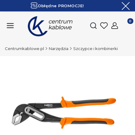
Obłędne PROMOCJE!
ZOBACZ
Ekspresowa dostawa!
Produk
Otwórz wyszukiwark
Centrumkablowe.pl
Narzędzia
Szczypce i kombinerki