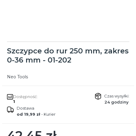
Szczypce do rur 250 mm, zakres
0-36 mm - 01-202
Neo Tools
Czas wysyłki:
Dostępność:
1
24 godziny
Dostawa
od 19,99 zł
- Kurier
42,45 zł
Cena