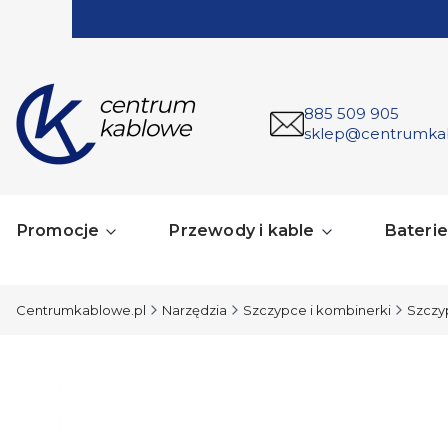
885 509 905
sklep@centrumka
Promocje
Przewody i kable
Baterie 
Centrumkablowe.pl
Narzędzia
Szczypce i kombinerki
Szczy