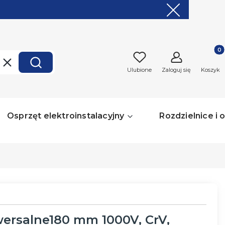
Produk
Wyczyść
Szukaj
Ulubione
Zaloguj się
Koszyk
Osprzęt elektroinstalacyjny
Rozdzielnice i
ersalne180 mm 1000V, CrV,