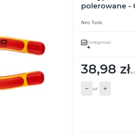
polerowane - 
Neo Tools
Dostępność:
4
38,98 zł
Cena
w 
w
szt