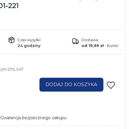
01-221
Czas wysyłki:
Dostawa
24 godziny
od 19,99 zł
- Kurier
tym 23% VAT
 tym
23%
VAT
DODAJ DO KOSZYKA
Gwarancja bezpiecznego zakupu