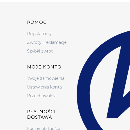
Linki w stopce
POMOC
Regulaminy
Zwroty i reklamacje
Szybki zwrot
MOJE KONTO
Twoje zamówienia
Ustawienia konta
Przechowalnia
PŁATNOŚCI I
DOSTAWA
Formy płatności