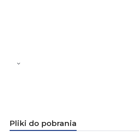
Typ szczypiec
Uniwersa
Uchwyt
Dwumate
Długość
180 mm
Waga [kg]
0,313
Pliki do pobrania