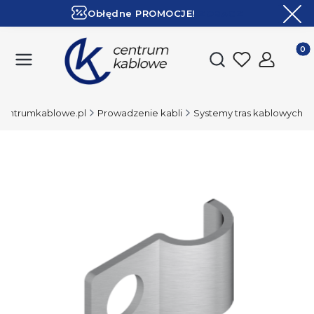
Obłędne PROMOCJE!
ZOBACZ
Ekspresowa dostawa!
Produk
Otwórz wyszukiwark
Centrumkablowe.pl
Prowadzenie kabli
Systemy tras kablowych