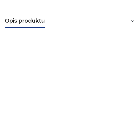
Opis produktu
Uchwyt kabla UDF7 1,20 mm
Uchwyt kabla UDF 7 mm firmy Baks. Służy do
bezpośredniego mocowania przewodów do ścian i
sufitów.
Dane techniczne
Materiał
Stal - ocynk galwaniczny
Wymiar d