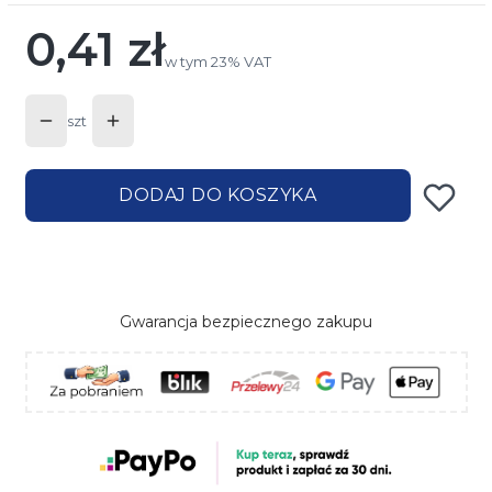
0,41 zł
Cena
w tym 23% VAT
w tym
23%
VAT
szt
DODAJ DO KOSZYKA
Gwarancja bezpiecznego zakupu