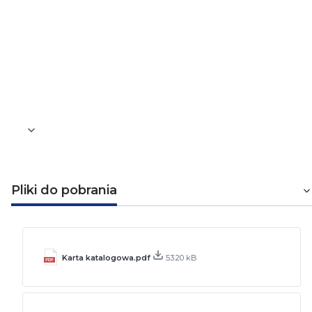
7 mm
Długość blachy
1,2 mm
Waga [kg]
0,004
Pliki do pobrania
Karta katalogowa.pdf
53.20 kB