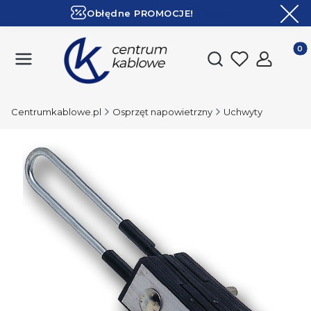
Obłędne PROMOCJE!
ZOBACZ
Ekspresowa dostawa!
Produk
Otwórz wyszukiwark
Centrumkablowe.pl
Osprzęt napowietrzny
Uchwyty