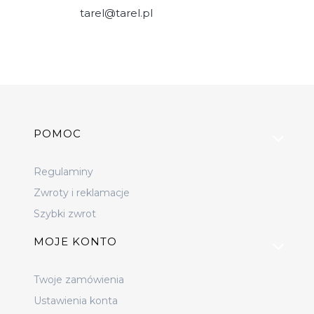
tarel@tarel.pl
Linki w stopce
POMOC
Regulaminy
Zwroty i reklamacje
Szybki zwrot
MOJE KONTO
Twoje zamówienia
Ustawienia konta