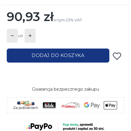
90,93 zł
Cena
w tym 23% VAT
w tym
23%
VAT
szt
DODAJ DO KOSZYKA
Gwarancja bezpiecznego zakupu