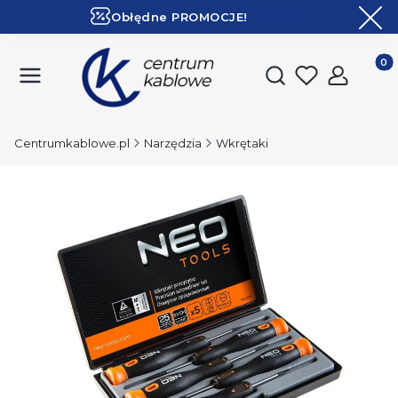
Obłędne PROMOCJE!
ZOBACZ
Ekspresowa dostawa!
Produk
Otwórz wyszukiwark
Centrumkablowe.pl
Narzędzia
Wkrętaki