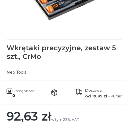
Wkrętaki precyzyjne, zestaw 5
szt., CrMo
Neo Tools
Dostawa
Dostępność:
0
od 19,99 zł
- Kurier
92,63 zł
Cena
w tym 23% VAT
w tym
23%
VAT