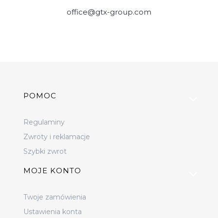
office@gtx-group.com
Linki w stopce
POMOC
Regulaminy
Zwroty i reklamacje
Szybki zwrot
MOJE KONTO
Twoje zamówienia
Ustawienia konta