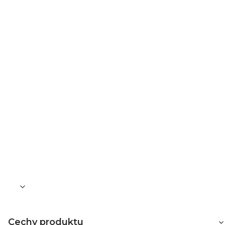
Dane techniczne
Uchwyt
Dwumateriałowy
Ilość wkrętaków w zestawie
5
Wkrętaki w zestawie
1.5 x 40 mm płaski, 2 x 40 mm płaski, 2.5 x 40 mm
płaski, PH00 x 40 mm krzyżowy, PH0 x 40 mm
krzyżowy
Waga [kg]
0,33
Cechy produktu