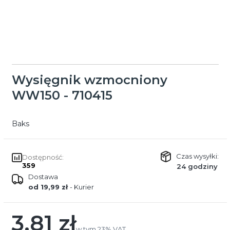
Wysięgnik wzmocniony
WW150 - 710415
Baks
Czas wysyłki:
Dostępność:
359
24 godziny
Dostawa
od 19,99 zł
- Kurier
3,81 zł
Cena
w tym 23% VAT
w tym
23%
VAT