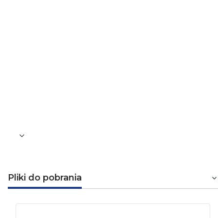
Moment bezwładności
0,175
Grubość blachy
1,5 mm
Odległość do liczenia siły kotwiernia
55
Waga [kg]
0,12
Pliki do pobrania