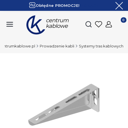
Obłędne PROMOCJE!
ZOBACZ
Ekspresowa dostawa!
Produk
Otwórz wyszukiwark
Centrumkablowe.pl
Prowadzenie kabli
Systemy tras kablowych