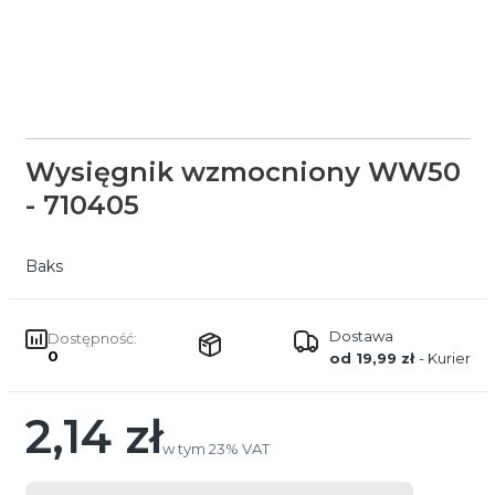
Wysięgnik wzmocniony WW50
- 710405
Baks
Dostawa
Dostępność:
0
od 19,99 zł
- Kurier
2,14 zł
Cena
w tym 23% VAT
w tym
23%
VAT