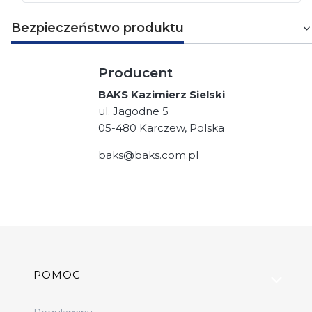
Bezpieczeństwo produktu
Producent
BAKS Kazimierz Sielski
ul. Jagodne 5
05-480 Karczew, Polska
baks@baks.com.pl
Linki w stopce
POMOC