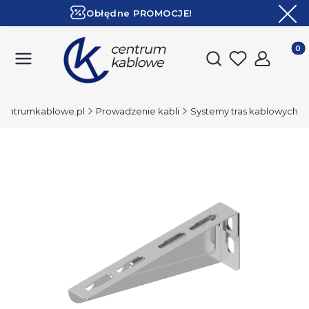
Obłędne PROMOCJE!
ZOBACZ
Ekspresowa dostawa!
Produk
Otwórz wyszukiwark
Centrumkablowe.pl
Prowadzenie kabli
Systemy tras kablowych