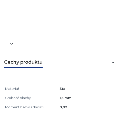
Odległość do liczenia siły kotwiernia
33
Waga [kg]
0,05
Cechy produktu
Materiał
Stal
Grubość blachy
1,5 mm
Moment bezwładności
0,02