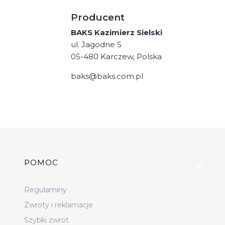
Producent
BAKS Kazimierz Sielski
ul. Jagodne 5
05-480 Karczew, Polska
baks@baks.com.pl
Linki w stopce
POMOC
Regulaminy
Zwroty i reklamacje
Szybki zwrot