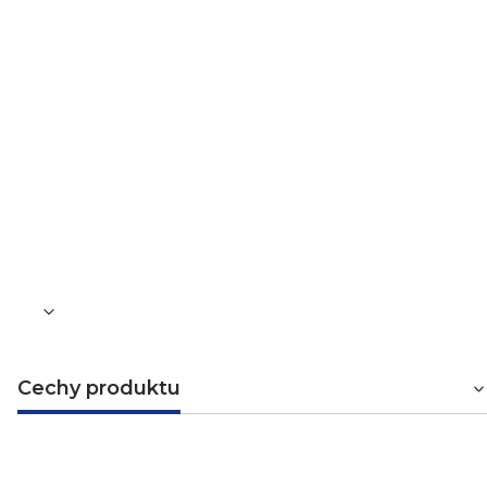
Średnica max
24 mm
Grubość a
8-12 mm
Grubość blachy
1 mm
Waga [kg]
0,08
Cechy produktu