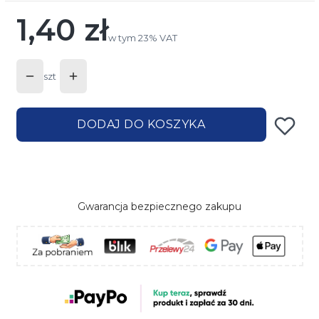
1,40 zł
Cena
w tym 23% VAT
w tym
23%
VAT
szt
DODAJ DO KOSZYKA
Gwarancja bezpiecznego zakupu