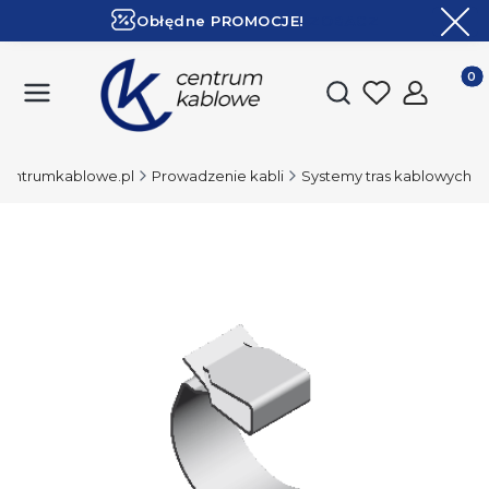
Obłędne PROMOCJE!
ZOBACZ
Ekspresowa dostawa!
Produk
Otwórz wyszukiwark
Centrumkablowe.pl
Prowadzenie kabli
Systemy tras kablowych