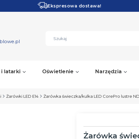
Ekspresowa dostawa!
Obłędne PROMOCJE!
ZOBACZ
blowe.pl
i latarki
Oświetlenie
Narzędzia
i
Żarówki LED E14
Żarówka świeczka/kulka LED CorePro lustre ND
Żarówka świec