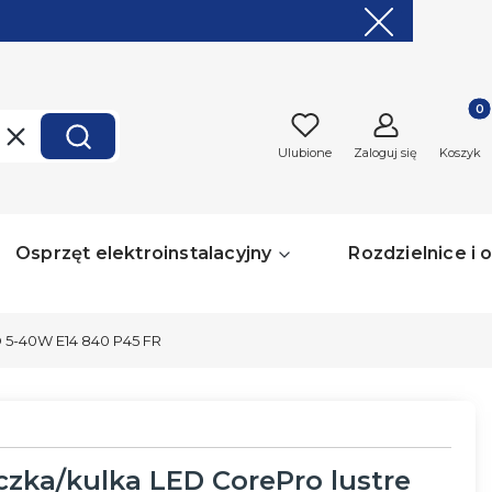
Produk
Wyczyść
Szukaj
Ulubione
Zaloguj się
Koszyk
Osprzęt elektroinstalacyjny
Rozdzielnice i
 5-40W E14 840 P45 FR
zka/kulka LED CorePro lustre