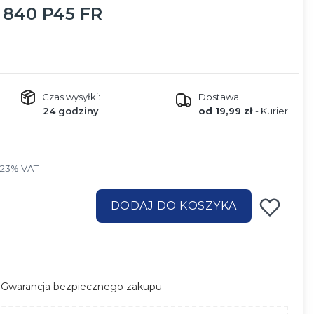
 840 P45 FR
Czas wysyłki:
Dostawa
24 godziny
od 19,99 zł
- Kurier
 23% VAT
23%
VAT
DODAJ DO KOSZYKA
Gwarancja bezpiecznego zakupu