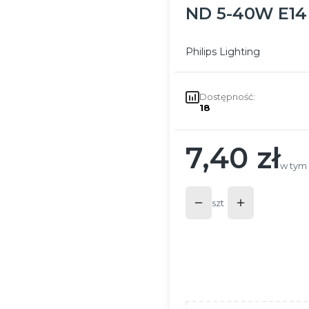
ND 5-40W E14
Philips Lighting
Dostępność:
18
7,40 zł
Cena
w tym
w tym
szt