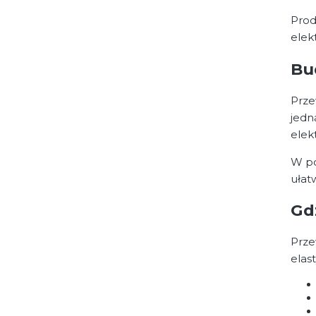
Prod
elek
Bu
Prze
jedn
elek
W po
ułat
Gd
Prze
elas