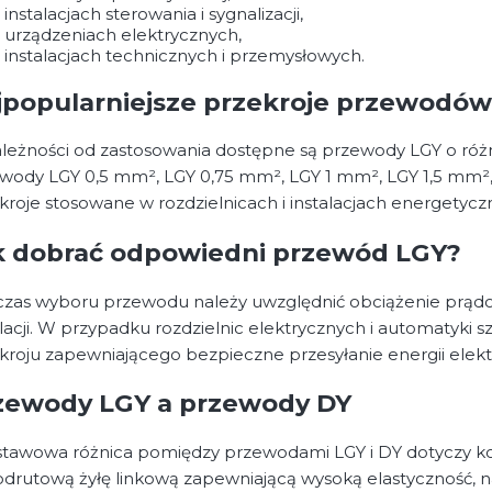
instalacjach sterowania i sygnalizacji,
urządzeniach elektrycznych,
instalacjach technicznych i przemysłowych.
jpopularniejsze przekroje przewodó
leżności od zastosowania dostępne są przewody LGY o różn
wody LGY 0,5 mm², LGY 0,75 mm², LGY 1 mm², LGY 1,5 mm²
kroje stosowane w rozdzielnicach i instalacjach energetycz
k dobrać odpowiedni przewód LGY?
zas wyboru przewodu należy uwzględnić obciążenie prąd
alacji. W przypadku rozdzielnic elektrycznych i automatyki 
kroju zapewniającego bezpieczne przesyłanie energii elekt
zewody LGY a przewody DY
tawowa różnica pomiędzy przewodami LGY i DY dotyczy kon
odrutową żyłę linkową zapewniającą wysoką elastyczność,