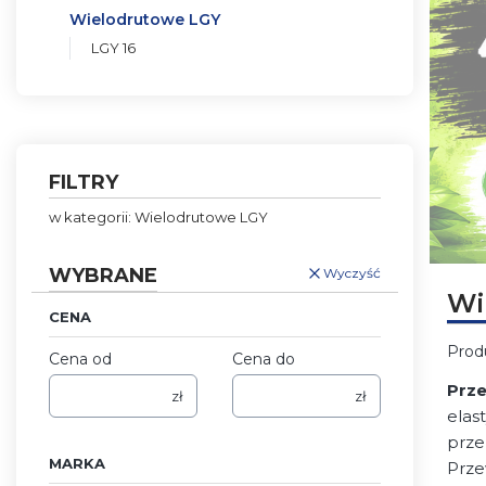
Wielodrutowe LGY
LGY 16
Koniec menu
FILTRY
w kategorii: Wielodrutowe LGY
Naciśni
WYBRANE
Wyczyść
Wi
CENA
Prod
Cena od
Cena do
Prz
zł
zł
elas
prze
MARKA
Prze