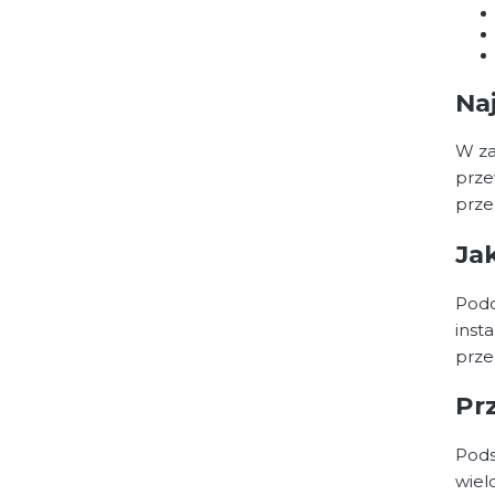
Na
W za
prze
prze
Ja
Podc
inst
prze
Pr
Pods
wiel