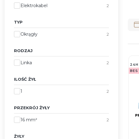
Marka
Elektrokabel
2
Lis
TYP
Typ
Okrągły
2
RODZAJ
Rodzaj
Linka
2
24H
BES
ILOŚĆ ŻYŁ
Ilość żył
1
2
PRZEKRÓJ ŻYŁY
Przekrój żyły
16 mm²
2
ŻYŁY