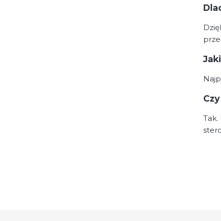
Dla
Dzię
prze
Jak
Najp
Czy
Tak.
ster