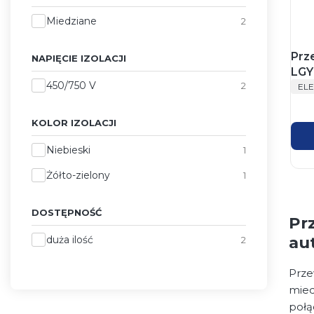
Żyły
Miedziane
2
Prz
NAPIĘCIE IZOLACJI
LGY
Napięcie izolacji
PR
450/750 V
2
nieb
EL
Ele
KOLOR IZOLACJI
Kolor izolacji
Niebieski
1
Żółto-zielony
1
DOSTĘPNOŚĆ
Pr
Dostępność
au
duża ilość
2
Prze
mied
połą