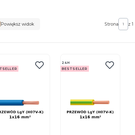
ta produktów
Powiększ widok
Strona
z 1
24H
TSELLER
BESTSELLER