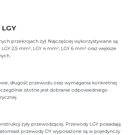
w LGY
ych przekrojach żył. Najczęściej wykorzystywane są
, LGY 2,5 mm², LGY 4 mm², LGY 6 mm² oraz większe
nych.
owe, długość przewodu oraz wymagania konkretnej
szczególnie istotne jest dobranie odpowiedniego
rycznej.
strukcji żyły przewodzącej. Przewody LGY posiadają
 natomiast przewody DY wyposażone są w pojedynczy