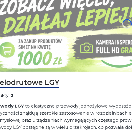
j Enter lub spację, aby otworzyć stronę.
elodrutowe LGY
ukty:
2
ewody LGY
to elastyczne przewody jednożyłowe wyposażone
tyczności znajdują szerokie zastosowanie w rozdzielnicach 
mysłowej oraz urządzeniach wymagających częstego prowa
wody LGY dostępne są w wielu przekrojach, co pozwala dobr