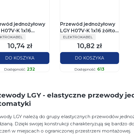
ewód jednożyłowy
Przewód jednożyłowy
 H07V-K 1x16
LGY H07V-K 1x16 żółto-
ODUCENT
PRODUCENT
ieski linka
zielony linka
EKTROKABEL
ELEKTROKABEL
ktrokabel
Elektrokabel
10,74 zł
10,82 zł
Cena
Cena
DO KOSZYKA
DO KOSZYKA
232
613
Dostępność:
Dostępność:
zewody LGY - elastyczne przewody jed
tomatyki
wody LGY należą do grupy elastycznych przewodów jedno
zianą. Dzięki swojej konstrukcji charakteryzują się bardzo
czeń w miejscach o ograniczonej przestrzeni montażowej.