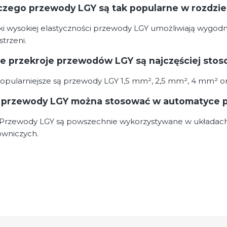
czego przewody LGY są tak popularne w rozdzie
ki wysokiej elastyczności przewody LGY umożliwiają wygod
strzeni.
ie przekroje przewodów LGY są najczęściej sto
opularniejsze są przewody LGY 1,5 mm², 2,5 mm², 4 mm² o
 przewody LGY można stosować w automatyce 
 Przewody LGY są powszechnie wykorzystywane w układach 
owniczych.