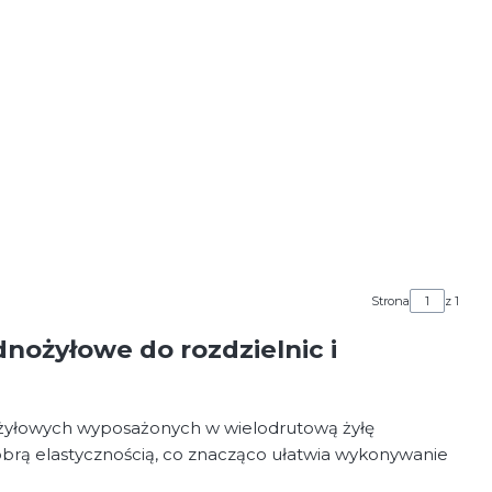
Strona
z 1
nożyłowe do rozdzielnic i
żyłowych wyposażonych w wielodrutową żyłę
 dobrą elastycznością, co znacząco ułatwia wykonywanie