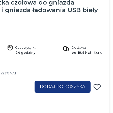
tka czołowa do gniazda
i gniazda ładowania USB biały
Czas wysyłki:
Dostawa
24 godziny
od 19,99 zł
- Kurier
m 23% VAT
ym
23%
VAT
DODAJ DO KOSZYKA