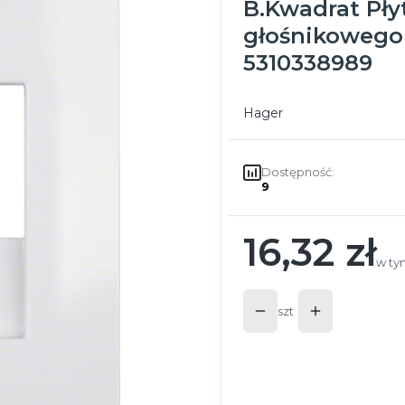
B.Kwadrat Pły
głośnikowego 
5310338989
Hager
Dostępność:
9
16,32 zł
Cena
w ty
w t
szt