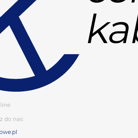
line
z do nas:
owe.pl