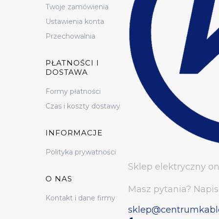
Twoje zamówienia
Ustawienia konta
Przechowalnia
PŁATNOŚCI I
DOSTAWA
Formy płatności
Czas i koszty dostawy
INFORMACJE
Polityka prywatności
Sklep elektryczny on
O NAS
Masz pytania? Napis
Kontakt i dane firmy
sklep@centrumkabl