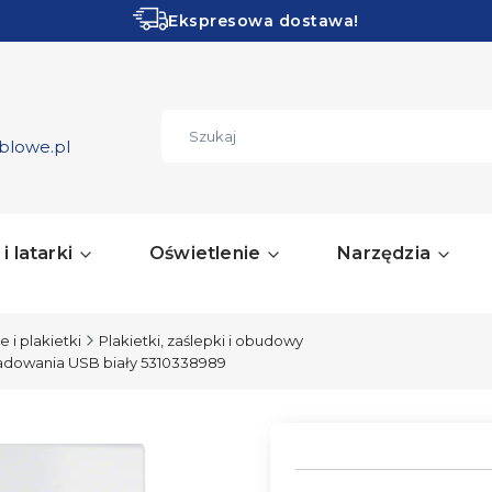
Ekspresowa dostawa!
Obłędne PROMOCJE!
ZOBACZ
blowe.pl
i latarki
Oświetlenie
Narzędzia
 i plakietki
Plakietki, zaślepki i obudowy
ładowania USB biały 5310338989