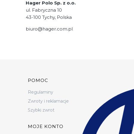
Hager Polo Sp. z o.o.
ul. Fabryczna 10
43-100 Tychy, Polska
biuro@hager.com.pl
Linki w stopce
POMOC
Regulaminy
Zwroty i reklamacje
Szybki zwrot
MOJE KONTO