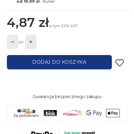
od 19,99 zł
- Kurier
4,87 zł
Cena
w tym 23% VAT
w tym
23%
VAT
szt
DODAJ DO KOSZYKA
Gwarancja bezpiecznego zakupu