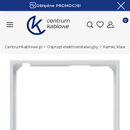
Obłędne PROMOCJE!
ZOBACZ
Ekspresowa dostawa!
Produk
Otwórz wyszukiwark
Centrumkablowe.pl
Osprzęt elektroinstalacyjny
Ramki, klawisze