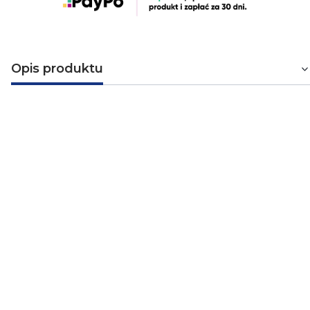
Opis produktu
Pierścien oddzielający do płytki
czołowej B.Kwadrat (11098989)
Pierścien oddzielający do płytki czołowiej w kolorze
białym firmy Hager. Pierścień pochodzi z serii
Berker
Kwadrat
, która cechuje się ponadczasowym
wzornictwem, prostotą i funkcjonalnością. Produkty tej
serii doskonale sprawdzą się zarówno w domach jak i w
budownictwie wielomieszkaniowym, w budynkach
biurowych oraz komercyjnych. Seria B.Kwadrat posiada
unikalne mechanizmy i tworzywa, które gwarantują
najwyższy poziom niezniszczalności w praktycznie