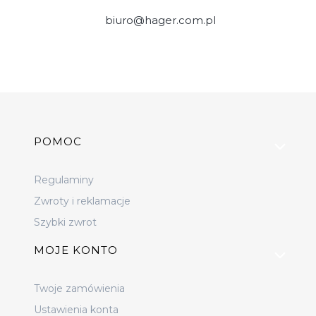
biuro@hager.com.pl
Linki w stopce
POMOC
Regulaminy
Zwroty i reklamacje
Szybki zwrot
MOJE KONTO
Twoje zamówienia
Ustawienia konta