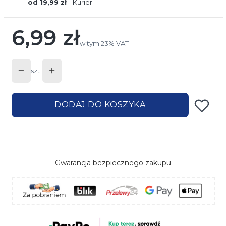
od 19,99 zł
- Kurier
6,99 zł
Cena
w tym 23% VAT
w tym
23%
VAT
szt
DODAJ DO KOSZYKA
Gwarancja bezpiecznego zakupu