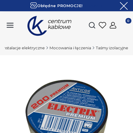
Obłędne PROMOCJE!
ZOBACZ
Ekspresowa dostawa!
Produk
Otwórz wyszukiwark
Instalacje elektryczne
Mocowania i łączenia
Taśmy izolacyjne