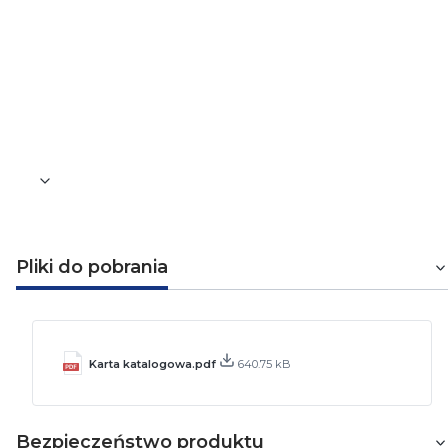
Czarny
Wymiary
0,18 x 19 mm
Waga [kg]
0,081
Pliki do pobrania
Karta katalogowa.pdf
640.75 kB
Bezpieczeństwo produktu