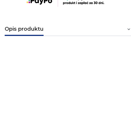
Opis produktu
Taśma elektroizolacyjna PCW klasy
PREMIUM czarna 19mm x 18m
Taśma elektroizolacyjna ELECTRIX 200 PCW klasy
PREMIUM, o szerokim temperaturowym zakresie
stosowania (od -18°C do +105°C). Samogasnąca,
mrozoodporna, wodoodporna, odporna na UV, ozon,
wysoce odporna na oleje, kwasy i zasady, bardzo
elastyczna. Dostępna w 5 kolorach: czarny, czerwony,
niebieski, biały i żółty oraz w zestawach „tęcza”.
Zastosowanie: