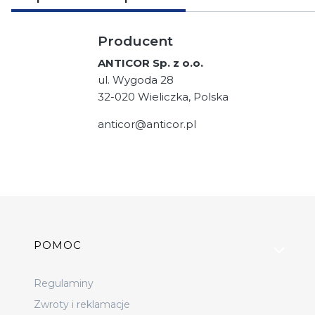
Producent
ANTICOR Sp. z o.o.
ul. Wygoda 28
32-020 Wieliczka, Polska
anticor@anticor.pl
Linki w stopce
POMOC
Regulaminy
Zwroty i reklamacje