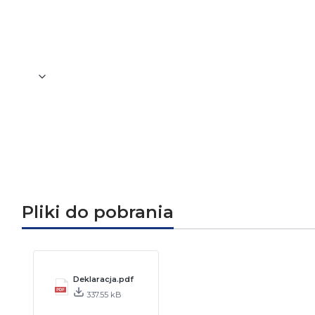
Stopień ochrony (IP)
Kolor
Pliki do pobrania
Deklaracja.pdf
337.55 kB