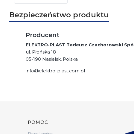
Bezpieczeństwo produktu
Producent
ELEKTRO-PLAST Tadeusz Czachorowski Spó
ul. Płońska 18
05-190 Nasielsk, Polska
info@elektro-plast.com.pl
Linki w stopce
POMOC
Regulaminy