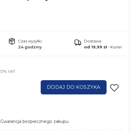
Czas wysyłki:
Dostawa
24 godziny
od 19,99 zł
- Kurier
23% VAT
23%
VAT
DODAJ DO KOSZYKA
Gwarancja bezpiecznego zakupu