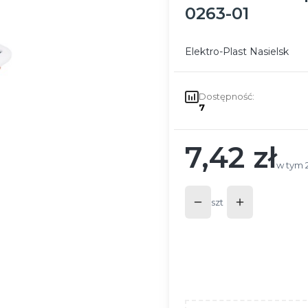
0263-01
Elektro-Plast Nasielsk
Dostępność:
7
7,42 zł
Cena
w tym 
w tym
szt