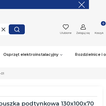
Produk
Wyczyść
Szukaj
Ulubione
Zaloguj się
Koszyk
Osprzęt elektroinstalacyjny
Rozdzielnice i
-01
puszka podtynkowa 130x100x70